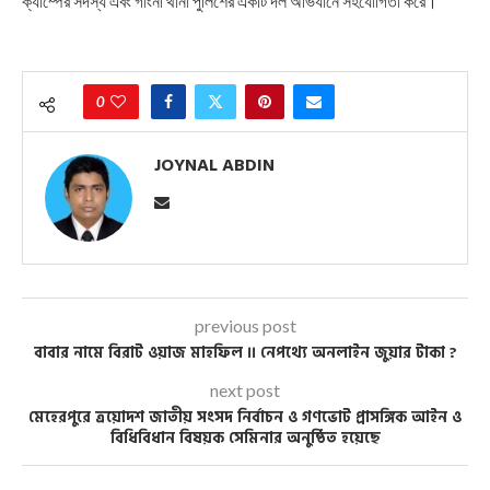
ক্যাম্পের সদস্য এবং গাংনী থানা পুলিশের একটি দল অভিযানে সহযোগিতা করে।
0
JOYNAL ABDIN
previous post
বাবার নামে বিরাট ওয়াজ মাহফিল ।। নেপথ্যে অনলাইন জুয়ার টাকা ?
next post
মেহেরপুরে ত্রয়োদশ জাতীয় সংসদ নির্বাচন ও গণভোট প্রাসঙ্গিক আইন ও
বিধিবিধান বিষয়ক সেমিনার অনুষ্ঠিত হয়েছে