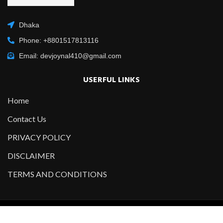
Dhaka
Phone: +8801517813116
Email: devjoynal410@gmail.com
USERFUL LINKS
Home
Contact Us
PRIVACY POLICY
DISCLAIMER
TERMS AND CONDITIONS
Copyright @2021-2022 All Right Reserved – Designed and
Developed by
Developer Joynal