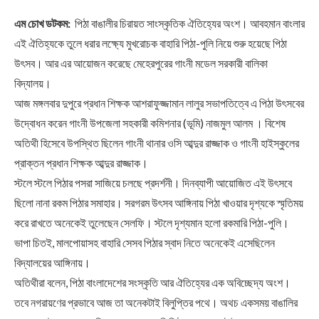
এম চোখ ডটকম:
পিঠা বাঙালীর চিরায়ত সাংস্কৃতিক ঐতিহ্যের অংশ। আবহমান বাংলার
এই ঐতিহ্যকে তুলে ধরার লক্ষ্যে মুখরোচক বাহারি পিঠা-পুলি নিয়ে শুরু হয়েছে পিঠা
উৎসব। আর এর আয়োজন করেছে মেহেরপুরের গাংনী মডেল সরকারী বালিকা
বিদ্যালয়।
আজ মঙ্গলবার দুপুরে প্রধান শিক্ষক আশরাফুজ্জামান লালুর সভাপতিত্বে এ পিঠা উৎসবের
উদ্বোধন করেন গাংনী উপজেলা সহকারী কমিশনার (ভূমি) নাজমুল আলম । বিশেষ
অতিথী হিসেবে উপস্থিত ছিলেন গাংনী থানার ওসি আব্দুর রাজ্জাক ও গাংনী হাইস্কুলের
প্রাক্তন প্রধান শিক্ষক আব্দুর রাজ্জাক।
স্টলে স্টলে পিঠার পসরা সাজিয়ে চলছে প্রদর্শনী। দিনব্যাপী আয়োজিত এই উৎসবে
ছিলো নানা রকম পিঠার সমাহার। সরগরম উৎসব আঙ্গিনায় পিঠা খাওয়ার দৃশ্যকে স্মৃতিময়
করে রাখতে অনেকেই তুলেছেন সেলফি। স্টলে দৃশ্যমান হলো রকমারি পিঠা-পুলি।
ভাপা চিতই, মালপোয়াসহ বাহারি সেসব পিঠার স্বাদ নিতে অনেকেই এসেছিলেন
বিদ্যালয়ের আঙ্গিনায়।
অতিথীরা বলেন, পিঠা বাংলাদেশের সংস্কৃতি আর ঐতিহ্যের এক অবিচ্ছেদ্য অংশ।
তবে নগরায়ণের প্রভাবে আজ তা অনেকটাই বিলুপ্তির পথে। অথচ একসময় বাঙালির