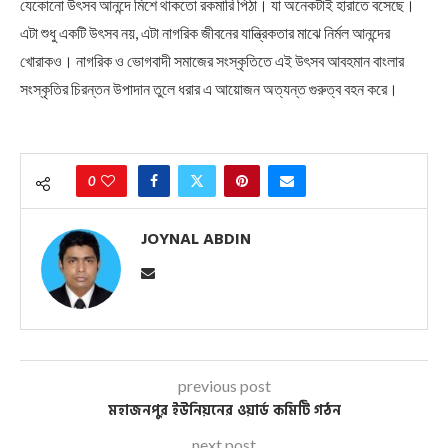
যেকোনো উৎসব আনন্দে মিশে থাকতো রকমারি পিঠা। যা অনেকটাই হারাতে বসেছে।
এটা শুধু একটি উৎসব নয়, এটা নাগরিক জীবনের যান্ত্রিকতার মাঝে নির্মল আনন্দের
খোরাকও। নাগরিক ও ভোগবাদী সমাজের সংস্কৃতিতে এই উৎসব আবহমান বাংলার
সংস্কৃতির চিরন্তন উপাদান তুলে ধরার এ আয়োজন অত্যন্ত গুরুত্ব বহন করে।
0
JOYNAL ABDIN
previous post
মহাজনপুর ইউনিয়নের ওয়ার্ড কমিটি গঠন
next post