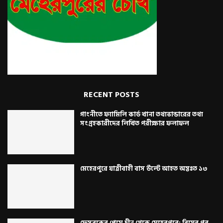
RECENT POSTS
গাংনীতে ফ্যামিলি কার্ড খানা তথ্যভান্ডারের তথ্য
সংগ্রহকারীদের লিখিত পরীক্ষার ফলাফল
মেহেরপুরে যাত্রীবাহী বাস উল্টে আহত অন্তঃত ১৩