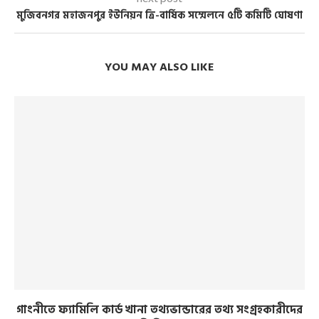
মুজিবনগর মহাজনপুর ইউনিয়ন ত্রি-বার্ষিক সম্মেলনে ৫টি কমিটি ঘোষণা
YOU MAY ALSO LIKE
গাংনীতে ফ্যামিলি কার্ড খানা তথ্যভান্ডারের তথ্য সংগ্রহকারীদের