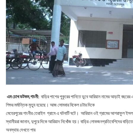
এম চোখ ডটকম,গাংনী:
বাড়ির পাশের পুকুরের পানিতে ডুবে আরিয়ান নামের আড়াই বছরের
শিশুর মর্মান্তিক মৃত্যু হয়েছে। আজ সোমবার বিকেল ৪টার দিকে
মেহেরপুরের গাংনীর তেরাইল গ্রামে এ ঘটনাটি ঘটে। আরিয়ান ওই গ্রামের আশরাফুল ইস
স্থানীয়রা জানান, দুপুরে দিকে আরিয়ান নিখোঁজ হয়। বাড়ির লোকজনপ্রতিবেশিদের বাড়িত
অবস্থায় দেখতে পায়