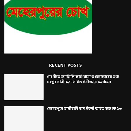
RECENT POSTS
গাংনীতে ফ্যামিলি কার্ড খানা তথ্যভান্ডারের তথ্য
সংগ্রহকারীদের লিখিত পরীক্ষার ফলাফল
মেহেরপুরে যাত্রীবাহী বাস উল্টে আহত অন্তঃত ১৩