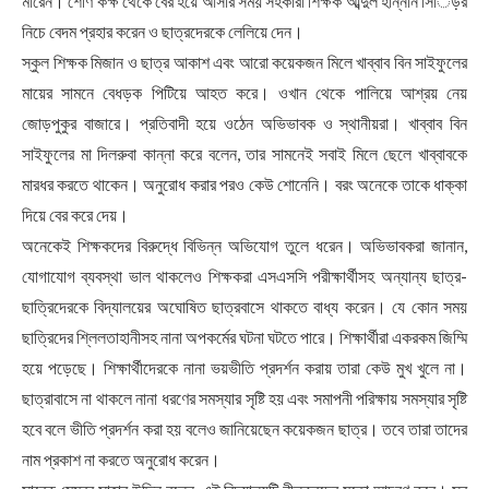
মারেন। শেণি কক্ষ থেকে বের হয়ে আসার সময় সহকারী শিক্ষক আব্দুল হান্নান সিঁিড়র
নিচে বেদম প্রহার করেন ও ছাত্রদেরকে লেলিয়ে দেন।
স্কুল শিক্ষক মিজান ও ছাত্র আকাশ এবং আরো কয়েকজন মিলে খাব্বাব বিন সাইফুলের
মায়ের সামনে বেধড়ক পিটিয়ে আহত করে। ওখান থেকে পালিয়ে আশ্রয় নেয়
জোড়পুকুর বাজারে। প্রতিবাদী হয়ে ওঠেন অভিভাবক ও স্থানীয়রা। খাব্বাব বিন
সাইফুলের মা দিলরুবা কান্না করে বলেন, তার সামনেই সবাই মিলে ছেলে খাব্বাবকে
মারধর করতে থাকেন। অনুরোধ করার পরও কেউ শোনেনি। বরং অনেকে তাকে ধাক্কা
দিয়ে বের করে দেয়।
অনেকেই শিক্ষকদের বিরুদ্ধে বিভিন্ন অভিযোগ তুলে ধরেন। অভিভাবকরা জানান,
যোগাযোগ ব্যবস্থা ভাল থাকলেও শিক্ষকরা এসএসসি পরীক্ষার্থীসহ অন্যান্য ছাত্র-
ছাত্রিদেরকে বিদ্যালয়ের অঘোষিত ছাত্রবাসে থাকতে বাধ্য করেন। যে কোন সময়
ছাত্রিদের শ্লিলতাহানীসহ নানা অপকর্মের ঘটনা ঘটতে পারে। শিক্ষার্থীরা একরকম জিম্মি
হয়ে পড়েছে। শিক্ষার্থীদেরকে নানা ভয়ভীতি প্রদর্শন করায় তারা কেউ মুখ খুলে না।
ছাত্রাবাসে না থাকলে নানা ধরণের সমস্যার সৃষ্টি হয় এবং সমাপনী পরিক্ষায় সমস্যার সৃষ্টি
হবে বলে ভীতি প্রদর্শন করা হয় বলেও জানিয়েছেন কয়েকজন ছাত্র। তবে তারা তাদের
নাম প্রকাশ না করতে অনুরোধ করেন।