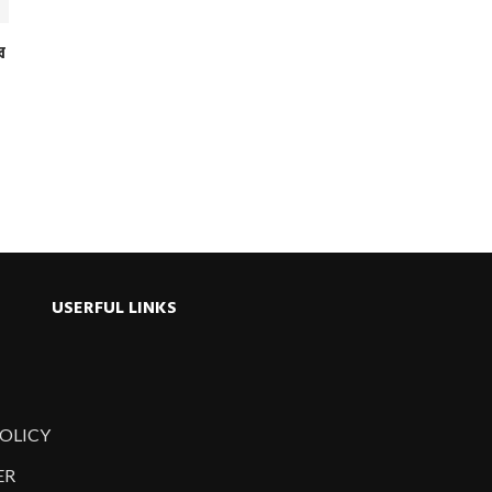
র
USERFUL LINKS
POLICY
ER