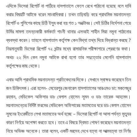
এদিকে ভিসেরা রিপোর্ট না পাঠিয়ে হাসপাতালে ফেলে রেখে পাঠানো হয়েছে বলে দাবি
করার বিষয়টি আটকে ধরেন সাংবাদিকরা। তখন তড়িঘড়ি করে প্রাথমিক ময়নাতদন্ত
রিপোর্ট ও পুলিশের কাছে চিঠি ইস্যু করা হয় গত ১ অক্টোবর। সেই চিঠির নির্দেশনা পেয়ে
উর্মির মামলা তদন্তকারী কর্মকর্তা গাংনী থানার এসআই শাহীন মিয়া নমুনা পাঠানোর
ব্যবস্থা করেন। তাহলে হাসপাতাল কর্তৃপক্ষ কেন মিথ্যা তথ্য দিয়ে বিভ্রান্ত করছে ?
নিয়মানুযায়ী ভিসেরা রিপোর্ট ৭২ ঘন্টার মধ্যে রাসায়নিক পরীক্ষাগারে প্রেরণের কথা।
অথচ ২২ দিন কেন নমুনা আটকে রাখা হলো তার সদুত্তোর মেলেনি হাসপাতাল
কর্তৃপক্ষের কাছ থেকে।
এবার আসি প্রাথমিক ময়নাতদন্ত প্রতিবেদনের দিকে। সেখানে স্বাক্ষর করেছেন তিন
জন চিকিৎসক। এরা হলেন- মেহেরপুর জেনারেল হাসপাতালের আরএমও ডা: মকলেছুর
রহমান, মেডিকেল অফিসার ডাঃ বেলাল হোসেন সুমন ও ডাঃ তারেক আহমেদ।
ময়নাতদন্তের নির্দিষ্ট ফরমের মেডিকেল অফিসারের মতামতের ঘরে ডাঃ বেলাল হোসেন
সুমনের ইংরেজীতে লেখা মতামতের অর্থ হচ্ছে – ভিসেরা রিপোর্ট না আসা পর্যন্ত মৃত্যুর
কারণ নির্ণয়ে অপেক্ষা করতে হবে। তবে এ বিষয়ে দ্বিমত পোষণ করেছেন ময়নাতদন্ত
নিয়ে অভিজ্ঞ অনেকে। তারা বলেন, একটি মরদেহ দেখে হত্যা না আত্মহত্যা তা নির্ণয়