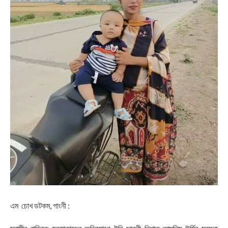
এম চোখ ডটকম, গাংনী :