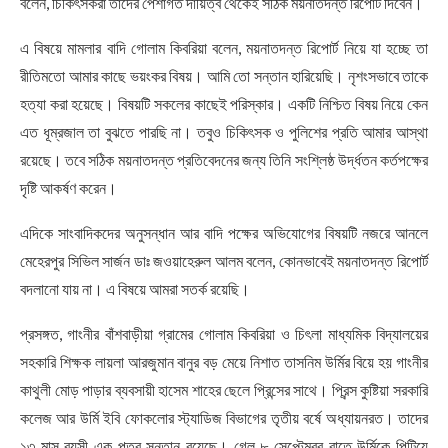
বলেন, চিকিৎসকরা তাদের পেশাগত দায়িত্ব থেকেই সঠিক ময়নাতদন্ত রিপোর্ট দিবেন।
এ বিষয়ে মামলার বাদি গোলাম কিবরিয়া বলেন, ময়নাতদন্ত রিপোর্ট নিয়ে যা হচ্ছে তা
রীতিমতো আমার কাছে ভয়ংকর বিষয়। আমি তো সন্তান হারিয়েছি। নৃশংসভাবে তাকে
হত্যা করা হয়েছে। বিষয়টি সকলের কাছেই পরিস্কার। একটি নিশ্চিত বিষয় নিয়ে কেন
এত ধূম্রজাল তা বুঝতে পারছি না। তবুও চিকিৎসক ও পুলিশের প্রতি আমার আস্থা
রয়েছে। তবে সঠিক ময়নাতদন্ত প্রতিবেদনের জন্য তিনি সংশ্লিষ্ঠ উর্দ্ধতন কর্তপক্ষের
দৃষ্টি আকর্ষণ করেন।
এদিকে সাংবাদিকদের অনুসন্ধান আর বাদি পক্ষের অভিযোগের বিষয়টি নজরে আনলে
মেহেরপুর সিভিল সার্জন ডাঃ জওয়াহেরুল আলম বলেন, কোনভাবেই ময়নাতদন্ত রিপোর্ট
বদলানো যায় না। এ বিষয়ে আমরা সতর্ক রয়েছি।
প্রসঙ্গত, গাংনীর বাঁশবাড়ীয়া গ্রামের গোলাম কিবরিয়া ও চিৎলা মাধ্যমিক বিদ্যালয়ের
সহকারি শিক্ষক লায়লা আরজুমান বানুর বড় মেয়ে নিশাত তাসনিম উর্মির বিয়ে হয় গাংনীর
কাথুলী মোড় পাড়ার ব্যবসায়ী হাসেম শাহের ছেলে প্রিন্সের সাথে। প্রিন্স কুষ্টিয়া সরকারি
কলেজ আর উর্মি ইবি ফোকলোর স্ট্যাডিজ বিভাগের তৃতীয় বর্ষে অধ্যায়নরত। তাদের
১৩ মাস বয়সী এক পুত্র সন্তান রয়েছে। গেল ৮ সেপ্টেম্বর রাতে উর্মিকে পিটিয়ে