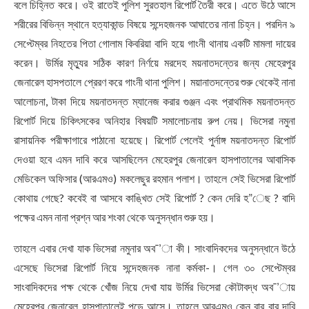
বলে চিহ্নিত করে। ওই রাতেই পুলিশ সুরতহাল রিপোর্ট তৈরী করে। এতে উঠে আসে
শরীরের বিভিন্ন স্থানে হত্যাকান্ড বিষয়ে সন্দেহজনক আঘাতের নানা চিহ্ন। পরদিন ৯
সেপ্টেম্বর নিহতের পিতা গোলাম কিবরিয়া বাদি হয়ে গাংনী থানায় একটি মামলা দায়ের
করেন। উর্মির মৃত্যুর সঠিক কারণ নির্ণয়ে মরদেহ ময়নাতদন্তের জন্য মেহেরপুর
জেনারেল হাসপতালে প্রেরণ করে গাংনী থানা পুলিশ। ময়ানাতদন্তের শুরু থেকেই নানা
আলোচনা, টাকা দিয়ে ময়নাতদন্ত ম্যানেজ করার গুঞ্জন এবং প্রাথমিক ময়নাতদন্ত
রিপোর্ট দিয়ে চিকিৎসকের অনিহার বিষয়টি সমালোচনায় রুপ নেয়। ভিসেরা নমুনা
রাসায়নিক পরীক্ষাগারে পাঠানো হয়েছে। রিপোর্ট পেলেই পুর্নাঙ্গ ময়নাতদন্ত রিপোর্ট
দেওয়া হবে এমন দাবি করে আসছিলেন মেহেরপুর জেনারেল হাসপাতালের আবাসিক
মেডিকেল অফিসার (আরএমও) মকলেছুর রহমান পলাশ। তাহলে সেই ভিসেরা রিপোর্ট
কোথায় গেছে? কবেই বা আসবে কাঙ্খিত সেই রিপোর্ট ? কেন দেরি হ”েছ ? বাদি
পক্ষের এমন নানা প্রশ্ন আর শংকা থেকে অনুসন্ধান শুরু হয়।
তাহলে এবার দেখা যাক ভিসেরা নমুনার অব¯’া কী। সাংবাদিকদের অনুসন্ধানে উঠে
এসেছে ভিসেরা রিপোর্ট নিয়ে সন্দেহজনক নানা কর্মকা-। গেল ৩০ সেপ্টেম্বর
সাংবাদিকদের পক্ষ থেকে খোঁজ নিয়ে দেখা যায় উর্মির ভিসেরা কৌটাবদ্ধ অব¯’ায়
মেহেরপুর জেনারেল হাসপাতালেই পড়ে আসে। তাহলে আরএমও কেন বার বার দাবি