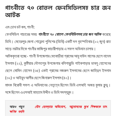
গাংনীতে ৭০ বোতল ফেনসিডিলসহ চার জন
আটক
এম চোখ ডট কম, গাংনী:
ফেনসিডিল পাচারের সময়
গাংনীতে ৭০ বোতল ফেনসিডিলসহ চার জন আটক
করেছে
ডিবি। মেহেরপুর জেলা গোয়েন্দা পুলিশের (ডিবি) একটি দল বৃহস্পতিবার (০২ জুন) রাত
সাড়ে নয়টার দিকে গাংনীর কাজিপুর কাচারীপাড়ায় এ সফল অভিযান চালায়।
আটককৃতরা হচ্ছে- গাংনী উপজেলার বেতবাড়ীয়া গ্রামের আবু দাউদ মালের ছেলে নাদেম
ইসলাম (২২), কুষ্টিয়ার দৌলতপুর উপজেলার খলিশাকুন্ডি পাইকপাড়ার ডাবলু হোসেনের
ছেলে মোমিন হোসেন (৩৫) একই গ্রামের নজরুল ইসলামের ছেলে জাহিদুল ইসলাম
(৩২) ও আইয়ুব আলীর ছেলে জিনারুল ইসলাম (৪০)।
মাদক বিরোধী সফল এ অভিযানের নেতৃত্বে ছিলেন ডিবি এসআই অজয় কুমার কুন্ডু।
সঙ্গে ছিলেন এএসআই মাহতাব উদ্দীন ও ডিবি সদস্যবৃন্দ।
আরও পড়ুন     
যৌন হেনস্তার অভিযোগ, আন্দোলনের মুখে শিক্ষককে তাৎ
ক্ষণিক বদলি