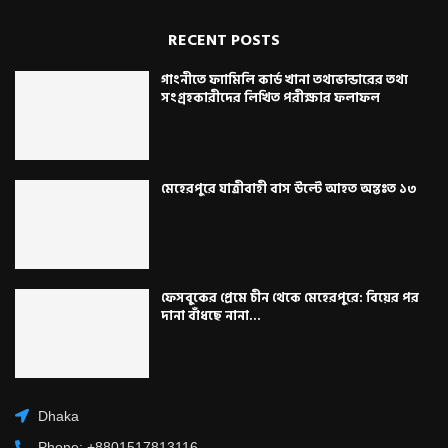
RECENT POSTS
গাংনীতে ফ্যামিলি কার্ড খানা তথ্যভান্ডারের তথ্য
সংগ্রহকারীদের লিখিত পরীক্ষার ফলাফল
মেহেরপুরে যাত্রীবাহী বাস উল্টে আহত অন্তঃত ১৩
ফেসবুকের প্রেমে চীন থেকে মেহেরপুরে: বিয়ের পর
দানা বাঁধছে নানা...
Dhaka
Phone: +8801517813116