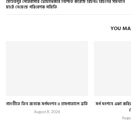
মেহেরপুর পৌরবাসীর ভোটাধিকার নিশ্চিত করেছে রিটন।। রিট‌নের সমর্থনে
মা‌ঠে নে‌মে‌ছে প‌রি‌বেশক স‌মি‌তি
YOU MAY
গাংনীতে তিন জনকে সর্পদংশন ।। হাসপাতালে ভর্তি
সর্প দংশনে ওঝা কব
য
August 8, 2026
Augu