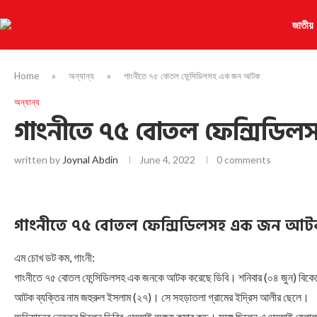
জাতীয়
Home
»
অন্যান্য
»
গাংনীতে ৭৫ বোতল ফেন্সিডিলসহ এক জন আটক
অন্যান্য
গাংনীতে ৭৫ বোতল ফেন্সিড
written by
Joynal Abdin
June 4, 2022
0 comments
গাংনীতে ৭৫ বোতল ফেন্সিডিলসহ এক জন আ
এম চোখ ডট কম, গাংনী:
গাংনীতে ৭৫ বোতল ফেন্সিডিলসহ এক জনকে আটক করেছে ডিবি। শনিবার (০৪ জুন) বিকেল
আটক ব্যক্তির নাম জহুরুল ইসলাম (২৭)। সে সহড়াতলা গ্রামের ইদ্রিস আলীর ছেলে।
অভিযানের নেতৃত্ব ছিলেন ডিবির এসআই অজয় কুমার কুন্ডু। সঙ্গে ছিলেন এএসআই হেলাল 