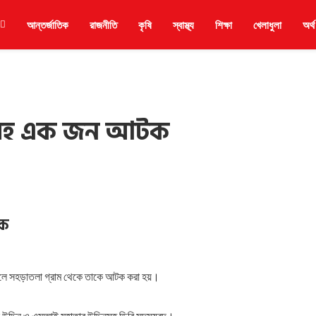
আন্তর্জাতিক
রাজনীতি
কৃষি
স্বাস্থ্য
শিক্ষা
খেলাধুলা
অর্থ
িলসহ এক জন আটক
টক
ে সহড়াতলা গ্রাম থেকে তাকে আটক করা হয়।
উদ্দিন ও এসআই মহাতাব উদ্দিনসহ ডিবি সদস্যবৃন্দ।