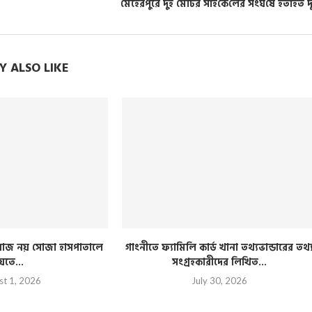
মেহেরপুরে দুই মোটর সাই‌কে‌লের সংঘ‌র্ষে হতাহত দ
 ALSO LIKE
িরাজ নয় সোজা হাসপাতালে
গাংনীতে ফ্যামিলি কার্ড খানা তথ্যভান্ডারের তথ্
েতে...
সংগ্রহকারীদের লিখিত...
st 1, 2026
July 30, 2026