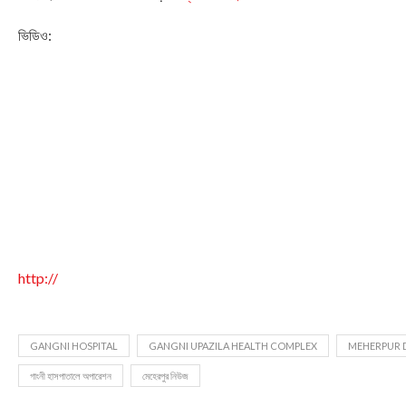
ভিডিও:
http://
GANGNI HOSPITAL
GANGNI UPAZILA HEALTH COMPLEX
MEHERPUR 
গাংনী হাসপাতালে অপারেশন
মেহেরপুর নিউজ