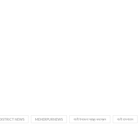
DISTRICT NEWS
MEHERPURNEWS
গাংনী উপজেলা স্বাস্থ্য কমপ্লেক্স
গাংনী হাসপাতাল