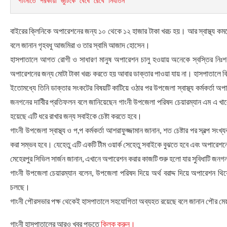
গাংনীতে পরকীয়া জুটিকে বেঁধে রেখে নির্যাতন
বাইরের ক্লিনিকে অপারেশনের জন্য ১০ থেকে ১২ হাজার টাকা খরচ হয়। আর স্বাস্থ্য কমপ্ল
বলে জানান গৃহবধু আজমিরা ও তার স্বামি আজাদ হোসেন।
হাসপাতালে আগত রোগী ও সাধারণ মানুষ অপারেশন চালু হওয়ায় অনেকে স্বস্তির নিঃ
অপারেশনের জন্য মোটা টাকা খরচ করতে হয় আবার ডাক্তার পাওয়া যায় না। হাসপাতালে বি
ইতোমধ্যে তিনি ডাক্তার সংকটের বিষয়টি কাটিয়ে ওঠার পর উপজেলা স্বাস্থ্য কর্মকর্তা 
জনগনের দাবিীর প্রতিফলন বলে জানিয়েছেন গাংনী উপজেলা পরিষদ চেয়ারম্যান এম এ খালে
হয়েছে এটি ধরে রাখার জন্য সবাইকে চেষ্টা করতে হবে।
গাংনী উপজেলা স্বাস্থ্য ও প,প কর্মকর্তা আশরাফুজ্জামান জানান, শত চেষ্টার পর স্ব
করা সম্ভব হবে। যেহেতু এটি একটি টীম ওয়ার্ক সেহেতু সবাইকে বুঝতে হবে এবং অপারে
মেহেরপুর সিভিল সার্জন জানান, এখানে অপারেশন করার কাজটি শুরু হলো যার সুবিধাটি জনগ
গাংনী উপজেলা চেয়ারম্যান বলেন, উপজেলা পরিষদ দিয়ে অর্থ বরাদ্দ দিয়ে অপারেশন থিয়
চলছে।
গাংনী পৌরসভার পক্ষ থেকেই হাসপাতালে সহযোগিতা অব্যহত রয়েছে বলে জানান পৌর ম
গাংনী হাসপাতালের আরও খবর পড়তে
ক্লিক করুন।