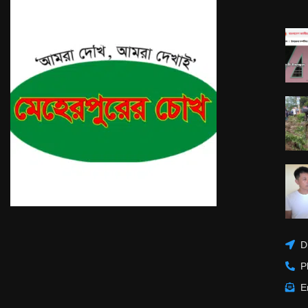
D
P
E