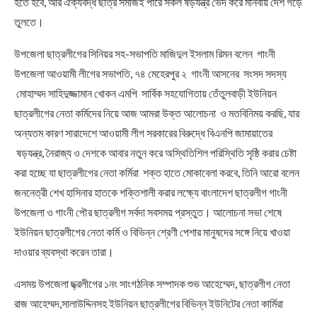
হতে হবে, আর ঐক্যবদ্ধ ছাত্র সমাজই পারে সকল ষড়যন্ত্র ভেদ করে মানবীয় দেশ গড়ে
তুলতে।
উপজেলা ছাত্রলীগের সিনিয়র সহ-সভাপতি মাজিদুল ইসলাম রিমন বলেন গাংনী
উপজেলা আওয়ামী লীগের সভাপতি, ৭৪ মেহেরপুর ২ গাংনী আসনের সংসদ সদস্য
মোহাম্মদ সাহিদুজ্জামান খোকন এমপি সার্বিক সহযোগিতায় তেঁতুলবাড়ী ইউনিয়ন
ছাত্রলীগের নেতা কর্মিদের নিয়ে আজ আমরা উক্ত আলোচনা ও মতবিনিময় করছি, যার
অন্যতম কারণ সারাদেশে আওয়ামী লীগ সরকারের বিরুদ্ধে বিএনপি জামায়াতের
ষড়যন্ত্র, নৈরাজ্য ও দেশকে আবার নতুন করে অস্থিতিশিল পরিস্থিতি সৃষ্ঠি করার চেষ্টা
করা হচ্ছে যা ছাত্রলীগের নেতা কর্মিরা শক্ত হাতে মোকাবেলা করবে, তিনি আরো বলেন
জননেত্রী শেখ হাসিনার হাতকে শক্তিশালী করার লক্ষ্যে বাংলাদেশ ছাত্রলীগ গাংনী
উপজেলা ও গাংনী পৌর ছাত্রলীগ সর্বদা সবসময় প্রস্তুত। আলোচনা সভা শেষে
ইউনিয়ন ছাত্রলীগের নেতা কর্মি ও বিভিন্ন শ্রেণী পেশার মানুষদের সঙ্গে নিয়ে খাওয়া
দাওয়ার ব্যবস্থা করেন তারা।
এসময় উপজেলা ছ্ত্রলীগের ১নং সাংগঠনিক সম্পাদক শুভ আহেম্মেদ, ছাত্রলীগ নেতা
রাজ আহেম্মদ,সালাউদ্দিনসহ ইউনিয়ন ছাত্রলীগের বিভিন্ন ইউনিটের নেতা কার্মিরা