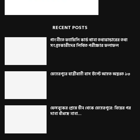
RECENT POSTS
গাংনীতে ফ্যামিলি কার্ড খানা তথ্যভান্ডারের তথ্য
সংগ্রহকারীদের লিখিত পরীক্ষার ফলাফল
মেহেরপুরে যাত্রীবাহী বাস উল্টে আহত অন্তঃত ১৩
ফেসবুকের প্রেমে চীন থেকে মেহেরপুরে: বিয়ের পর
দানা বাঁধছে নানা...