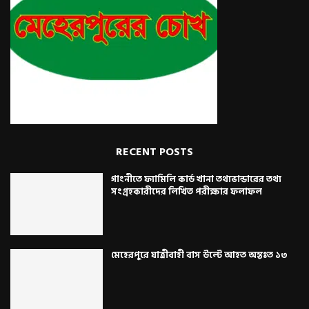
RECENT POSTS
গাংনীতে ফ্যামিলি কার্ড খানা তথ্যভান্ডারের তথ্য
সংগ্রহকারীদের লিখিত পরীক্ষার ফলাফল
মেহেরপুরে যাত্রীবাহী বাস উল্টে আহত অন্তঃত ১৩