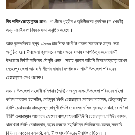
মীর শামীম মেহেরপুরের চোখ :
গাংনীতে গৃহহীন ও ভূমিহীনদের পূনর্বাসন (ক-শ্রেণী)
জন্য যাচাইকরণ বিষয়ক সভা অনুষ্ঠিত হয়েছে।
আজ বৃহস্পতিবার দুপুর ১২ঃ৩০ টার দিকে গাংনী উপজেলা সভাকক্ষে উক্ত সভা
অনুষ্ঠিত হয়। উপজেলা প্রশাসনের আয়ােজনে সভায় সভাপতিত্ব করেন,গাংনী
উপজেলা নির্বাহী অফিসার মৌসুমী খানম। সভায় প্রধান অতিথি হিসাবে বক্তব্য রাখেন
মেহেরপুর জেলা আওয়ামী লীগের সাধারণ সম্পাদক ও গাংনী উপজেলা পরিষদের
চেয়ারম্যান এমএ খালেক।
এসময় উপজেলা সহকারী কমিশনার (ভূমি) নাজমুল আলম,উপজেলা পরিষদের মহিলা
ভাইস ফারহানা ইয়াসমিন, মোটমুড়া ইউপি চেয়ারম্যান সোহেল আহম্মেদ, তেঁতুলবাড়ীয়া
ইউপি চেয়ারম্যান নাজমুল হুদা,কাথুলী ইউপি চেয়ারম্যান মিজানুর রহমান রানা, ষোলটাকা
ইউপি চেয়ারম্যান আনোয়ার হোসেন পাশা,সাহারবাটি ইউপি চেয়ারম্যান, মশিউর রহমান,
ধানখোলা ইউপি চেয়ারম্যান, আব্দুর রাজ্জাক সহ বিভিন্ন ইউনিয়নের মেম্বর, সরকারি
বিভিন্ন দপ্তরের কর্মকর্তা, কর্মচারী ও সাংবাদিক বৃন্দ উপস্থিত ছিলেন ।