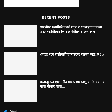
RECENT POSTS
গাংনীতে ফ্যামিলি কার্ড খানা তথ্যভান্ডারের তথ্য
সংগ্রহকারীদের লিখিত পরীক্ষার ফলাফল
মেহেরপুরে যাত্রীবাহী বাস উল্টে আহত অন্তঃত ১৩
ফেসবুকের প্রেমে চীন থেকে মেহেরপুরে: বিয়ের পর
দানা বাঁধছে নানা...
Dhaka