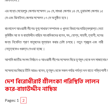
এর মধ্যে মেহেরপুর জেলার সম্মেলন ১৬ মে, মাগুরা জেলার ১৪ মে, চুয়াডাঙ্গা জেলার ১৫
মে এবং ঝিনাইদহ জেলার সম্মেলন ১৭ মে অনুষ্ঠিত হবে।
বাংলাদেশ আওয়ামী লীগের যুগ্ম সাধারণ সম্পাদক ও খুলনা বিভাগের দায়িত্বপ্রাপ্ত নেতা
কৃষিবীদ আ ফ ম বাহাউদ্দীন নাছিম সাংবাদ‌িকদের বলেন, সৎ, যোগ্য, সাহসী, ত্যাগী, দলের
জন্য নিবেদিত প্রাণ মানুষদের মূল্যায়ন করার চেষ্টা চলছে। নতুন প্রজন্ম এবং নারী
নেতৃত্বকেও গুরুত্ব দেওয়া হচ্ছে।
আগামি জাতীয় সংসদ নির্বাচন ও আওয়ামী লীগের সম্মেলন ঘিরে তৃণমূল থেকে দল সাজানো
সম্মেলনের বিষয়ে তিঁনি আরও বলেন, তৃণমূল থেকে সকল পর্যায় পর্যন্ত দল যাতে শক্তিশাল
দেশ বিরোধীরাই শ্রীলংকা পরিস্থিতি লালন
করে-বাহাউদ্দীন নাছিম
Pages:
1
2