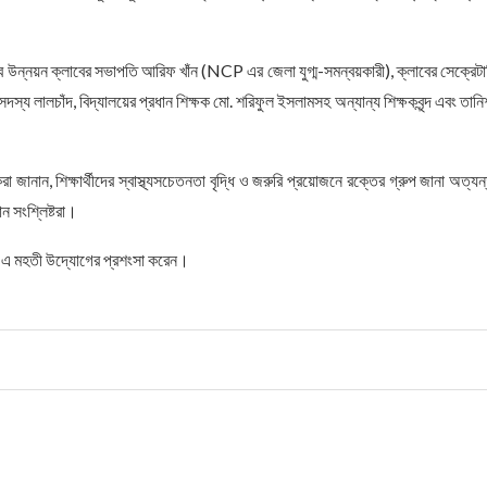
যুব উন্নয়ন ক্লাবের সভাপতি আরিফ খাঁন (NCP এর জেলা যুগ্ম-সমন্বয়কারী), ক্লাবের সেক্রেটা
লালচাঁদ, বিদ্যালয়ের প্রধান শিক্ষক মো. শরিফুল ইসলামসহ অন্যান্য শিক্ষকবৃন্দ এবং তানি
জানান, শিক্ষার্থীদের স্বাস্থ্যসচেতনতা বৃদ্ধি ও জরুরি প্রয়োজনে রক্তের গ্রুপ জানা অত্যন
ন সংশ্লিষ্টরা।
নিকের এ মহতী উদ্যোগের প্রশংসা করেন।