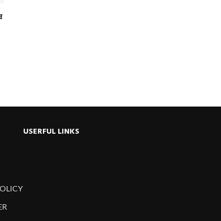
র
USERFUL LINKS
POLICY
ER