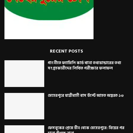
RECENT POSTS
গাংনীতে ফ্যামিলি কার্ড খানা তথ্যভান্ডারের তথ্য
সংগ্রহকারীদের লিখিত পরীক্ষার ফলাফল
মেহেরপুরে যাত্রীবাহী বাস উল্টে আহত অন্তঃত ১৩
ফেসবুকের প্রেমে চীন থেকে মেহেরপুরে: বিয়ের পর