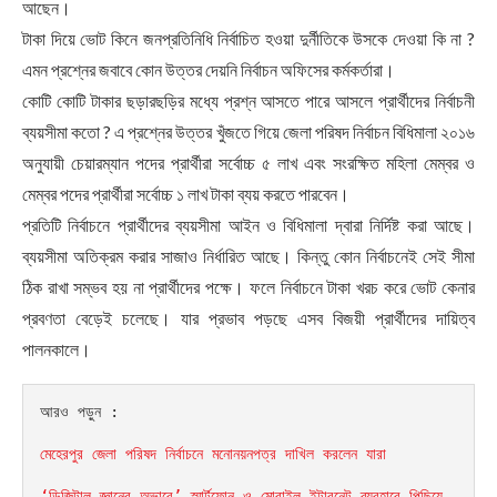
আছেন।
টাকা দিয়ে ভোট কিনে জনপ্রতিনিধি নির্বাচিত হওয়া দুর্নীতিকে উসকে দেওয়া কি না ?
এমন প্রশ্নের জবাবে কোন উত্তর দেয়নি নির্বাচন অফিসের কর্মকর্তারা।
কোটি কোটি টাকার ছড়ারছড়ির মধ্যে প্রশ্ন আসতে পারে আসলে প্রার্থীদের নির্বাচনী
ব্যয়সীমা কতো ? এ প্রশ্নের উত্তর খুঁজতে গিয়ে জেলা পরিষদ নির্বাচন বিধিমালা ২০১৬
অনুযায়ী চেয়ারম্যান পদের প্রার্থীরা সর্বোচ্চ ৫ লাখ এবং সংরক্ষিত মহিলা মেম্বর ও
মেম্বর পদের প্রার্থীরা সর্বোচ্চ ১ লাখ টাকা ব্যয় করতে পারবেন।
প্রতিটি নির্বাচনে প্রার্থীদের ব্যয়সীমা আইন ও বিধিমালা দ্বারা নির্দিষ্ট করা আছে।
ব্যয়সীমা অতিক্রম করার সাজাও নির্ধারিত আছে। কিন্তু কোন নির্বাচনেই সেই সীমা
ঠিক রাখা সম্ভব হয় না প্রার্থীদের পক্ষে। ফলে নির্বাচনে টাকা খরচ করে ভোট কেনার
প্রবণতা বেড়েই চলেছে। যার প্রভাব পড়ছে এসব বিজয়ী প্রার্থীদের দায়িত্ব
পালনকালে।
আরও পড়ুন : 

মেহেরপুর জেলা পরিষদ নির্বাচনে মনোনয়নপত্র দাখিল করলেন যারা
‘ডিজিটাল জ্ঞানের অভাবে’ স্মার্টফোন ও মোবাইল ইন্টারনেট ব্যবহারে পিছিয়ে 