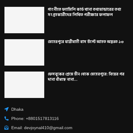
গাংনীতে ফ্যামিলি কার্ড খানা তথ্যভান্ডারের তথ্য
সংগ্রহকারীদের লিখিত পরীক্ষার ফলাফল
মেহেরপুরে যাত্রীবাহী বাস উল্টে আহত অন্তঃত ১৩
ফেসবুকের প্রেমে চীন থেকে মেহেরপুরে: বিয়ের পর
দানা বাঁধছে নানা...
Dhaka
Phone: +8801517813116
Email: devjoynal410@gmail.com