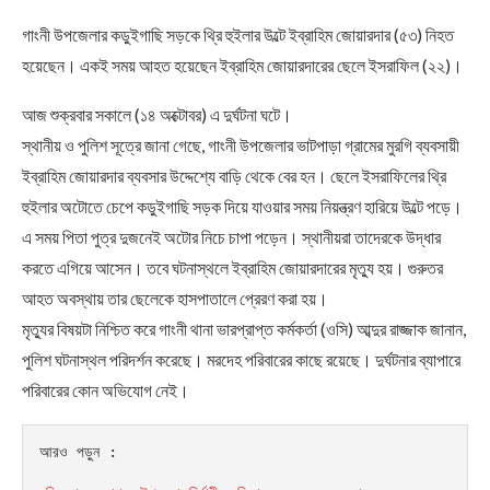
গাংনী উপজেলার কড়ুইগাছি সড়কে থ্রি হুইলার উল্টে ইব্রাহিম জোয়ারদার (৫৩) নিহত
হয়েছেন। একই সময় আহত হয়েছেন ইব্রাহিম জোয়ারদারের ছেলে ইসরাফিল (২২)।
আজ শুক্রবার সকালে (১৪ অক্টোবর) এ দুর্ঘটনা ঘটে।
স্থানীয় ও পুলিশ সূত্রে জানা গেছে, গাংনী উপজেলার ভাটপাড়া গ্রামের মুরগি ব্যবসায়ী
ইব্রাহিম জোয়ারদার ব্যবসার উদ্দেশ্যে বাড়ি থেকে বের হন। ছেলে ইসরাফিলের থ্রি
হুইলার অটোতে চেপে কড়ুইগাছি সড়ক দিয়ে যাওয়ার সময় নিয়ন্ত্রণ হারিয়ে উল্টে পড়ে।
এ সময় পিতা পুত্র দুজনেই অটোর নিচে চাপা পড়েন। স্থানীয়রা তাদেরকে উদ্ধার
করতে এগিয়ে আসেন। তবে ঘটনাস্থলে ইব্রাহিম জোয়ারদারের মৃত্যু হয়। গুরুতর
আহত অবস্থায় তার ছেলেকে হাসপাতালে প্রেরণ করা হয়।
মৃত্যুর বিষয়টা নিশ্চিত করে গাংনী থানা ভারপ্রাপ্ত কর্মকর্তা (ওসি) আব্দুর রাজ্জাক জানান,
পুলিশ ঘটনাস্থল পরিদর্শন করেছে। মরদেহ পরিবারের কাছে রয়েছে। দুর্ঘটনার ব্যাপারে
পরিবারের কোন অভিযোগ নেই।
আরও পড়ুন :
