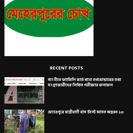
RECENT POSTS
গাংনীতে ফ্যামিলি কার্ড খানা তথ্যভান্ডারের তথ্য
সংগ্রহকারীদের লিখিত পরীক্ষার ফলাফল
মেহেরপুরে যাত্রীবাহী বাস উল্টে আহত অন্তঃত ১৩