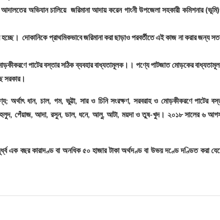
াণ আদালতের অভিযান চালিয়ে জরিমানা আদায় করেন গাংনী উপজেলা সহকারী কমিশনার (ভূমি
 হচ্ছে। ‌ দোকানিকে প্রাথমিকভাবে জরিমানা করা ছাড়াও পরবর্তীতে এই কাজ না করার জন্য সতর
 ও মোড়কীকরণে পাটের বস্তার সঠিক ব্যবহার বাধ্যতামূলক।। পণ্যে পাটজাত মোড়কের বাধ্যতামূ
্ছে সরকার।
 অর্থাৎ ধান, চাল, গম, ভুট্টা, সার ও চিনি সংরক্ষণ, সরবরাহ ও মোড়কীকরণে পাটের বস্
হলুদ, পেঁয়াজ, আদা, রসুন, ডাল, ধনে, আলু, আটা, ময়দা ও তুষ-খুদ। ২০১৮ সালের ৬ আগস
ধ্ব এক বছর কারাদণ্ড বা অনধিক ৫০ হাজার টাকা অর্থদণ্ড বা উভয় দণ্ডে দণ্ডিত করা যে