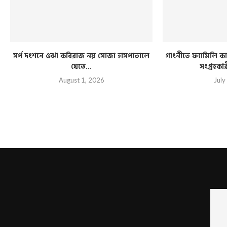
সর্প দংশনে ওঝা কবিরাজ নয় সোজা হাসপাতালে
গাংনীতে ফ্যামিলি কার
যেতে...
সংগ্রহকা
August 1, 2026
July