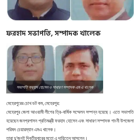
ফরহাদ সভাপতি, সম্পাদক খালেক
সভাপতি ফরহাদ হো‌সেন ও সাধারণ সম্পাদক এম এ খা‌লেক
মেহেরপুরের চোখ ডট কম, মেহেরপুর:
মেহেরপুর জেলা আওয়ামী লীগের ত্রি-বার্ষিক সম্মেলন সম্পন্ন হয়েছে। এতে সভাপতি
হয়েছেন জনপ্রশাসন প্রতিমন্ত্রী ফরহাদ হোসেন এবং সাধারণ সম্পাদক গাংনী উপজেলা
পরিষদ চেয়ারম্যান এমএ খালেক।
তারা দু’জনই দ্বিতীয়বারের মতো এ দায়িত্বে আসলেন। ‌