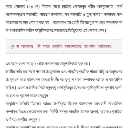
আজ সোমবার (১৬ মে) বিকেল সাড়ে চারটায় মেহেরপুর শহীদ শামসুজ্জোহা পার্কে
সম্মেলনস্থলে সভাপতি, সাধারণ সম্পাদক, সহ সভাপতি ও যুগ্ম সাধারণ সম্পাদক পদে
কয়েকজনের নাম ঘোষণা করা হয়। বাংলাদেশ আওয়ামী লীগের যুগ্ম সাধারণ সম্পাদক আ
ফ ম বাহাউদ্দিন নাছিম কাউন্সিলরদের মতামতের ভিত্তিতে এই ঘোষণা দেন।
খুন না আত্মহত্যা, কী বলছে পল্লবীর ময়নাতদন্তের প্রাথমিক প্রতিবেদন 
এর আগে বেলা সাড়ে ১১ টায় সম্মেলনের আনুষ্ঠানিকতা শুরু হয়।
জাতীয় সঙ্গী‌তের সা‌থে পতাকা উ‌ত্তোলন এবং শান্তীর প্রতীক পায়রা উ‌ড়ি‌য়ে অনুষ্ঠা‌নের
উ‌দ্বোধন ক‌রে বাংলা‌দেশ আওয়ামী লী‌গের যুগ্ম সাধারণ সম্পাদক আ ফ ম বাহাউদ্দিন
নাছিম। এরপ‌রে জা‌তির পিতা বঙ্গুবন্ধু শেখ মু‌জিবুর রহমা‌নের প্রতিকৃ‌তি‌তে পুষ্ষার্ঘ অর্পণ
ক‌রে ম‌ঞ্চে‌ প্রবেশ করেন নেতৃবুন্দ।
অনুষ্ঠানে অতিথি হিসেবে আরও উপস্থিত ছিলেন বাংলাদেশ আওয়ামী সাংগঠনিক
সম্পাদক বিএম মোজাম্মেল হক, নির্বাহী সদস‌্য পারভীন জামান কল্পনা, অ‌্যাড গ্লো‌রিয়া
ঝর্ণাসহ কেন্দ্রীয় নেতৃবৃন্দ।
অনুষ্ঠানের সভাপতিত্ব করেন মেহেরপুর জেলা আওয়ামী লীগের সভাপতি ও জনপ্রশাসন