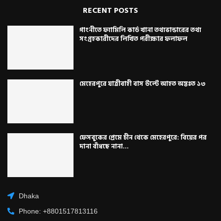
RECENT POSTS
গাংনীতে ফ্যামিলি কার্ড খানা তথ্যভান্ডারের তথ্য
সংগ্রহকারীদের লিখিত পরীক্ষার ফলাফল
মেহেরপুরে যাত্রীবাহী বাস উল্টে আহত অন্তঃত ১৩
ফেসবুকের প্রেমে চীন থেকে মেহেরপুরে: বিয়ের পর
দানা বাঁধছে নানা...
Dhaka
Phone: +8801517813116