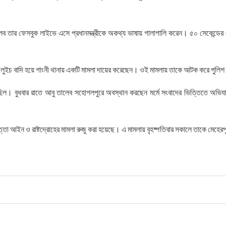
ালেব তার ফেসবুক লাইভে এসে প্রধানমন্ত্রীকে অকথ্য ভাষায় গালাগালি করেন। ৫০ সেকেন্ডের
ান লুইচ বাদি হয়ে গাংনী থানায় একটি মামলা দায়ের করেছেন। ওই মামলায় তাকে আটক করে পুলি
্টা চলছিল। বুধবার রাতে আবু তালেব সহোগলপুরে অবস্থান করছেন মর্মে সংবাদের ভিত্তিতে অভিয
াপত্তা আইন ও রাষ্টদ্রোহের মামলা রুজু করা হয়েছে। এ মামলায় বৃহষ্পতিবার সকালে তাকে মেহেরপ