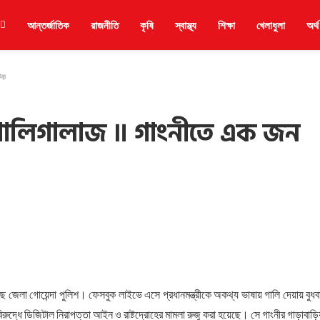
আন্তর্জাতিক
রাজনীতি
কৃষি
স্বাস্থ্য
শিক্ষা
খেলাধুলা
অর্থ
টক
্য গালিগালাজ ॥ গাংনীতে এক জন
জেলা গোয়েন্দা পুলিশ। ফেসবুক লাইভে এসে প্রধানমন্ত্রীকে অকথ্য ভাষায় গালি দেয়ায় বুধব
বিরুদ্ধে ডিজিটাল নিরাপত্তা আইন ও রাষ্টদ্রোহের মামলা রুজু করা হয়েছে। সে গাংনীর গাড়াবাড়ি