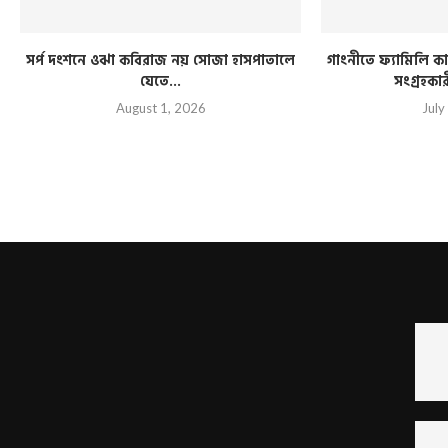
সর্প দংশনে ওঝা কবিরাজ নয় সোজা হাসপাতালে
গাংনীতে ফ্যামিলি কার
যেতে...
সংগ্রহকা
August 1, 2026
July