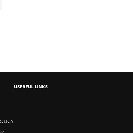
ু
USERFUL LINKS
POLICY
ER