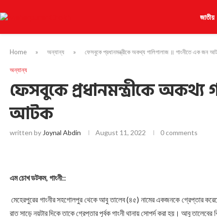
জাতীয়
Home
»
অন্যান্য
»
ফেসবুকে প্রধানমন্ত্রীকে অকথ্য গালিগালাজ ॥ গাংনীতে এক জন আ
অন্যান্য
ফেসবুকে প্রধানমন্ত্রীকে অকথ
আটক
written by
Joynal Abdin
August 11, 2022
0 comments
এম চোখ ডটকম, গাংনী::
মেহেরপুরের গাংনীর সহগোলপুর থেকে আবু তালেব (৪৫) নামের একজনকে গ্রেপ্তার করেছে 
রাত সাড়ে নয়টার দিকে তাকে গ্রেপ্তার পূর্বক গাংনী থানায় সোপর্দ করা হয়। আবু তালেবের 