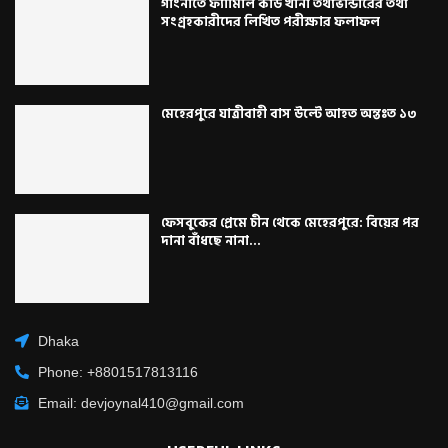
গাংনীতে ফ্যামিলি কার্ড খানা তথ্যভান্ডারের তথ্য
সংগ্রহকারীদের লিখিত পরীক্ষার ফলাফল
মেহেরপুরে যাত্রীবাহী বাস উল্টে আহত অন্তঃত ১৩
ফেসবুকের প্রেমে চীন থেকে মেহেরপুরে: বিয়ের পর
দানা বাঁধছে নানা...
Dhaka
Phone: +8801517813116
Email: devjoynal410@gmail.com