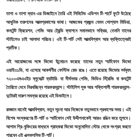
তাগা ও তাগা ম্যান-এর ডিজাইনে তৈরি এই লিমিটেড এডিশন টি-শার্টে ফুটে উঠেছে
আধুনিক তরুণদের আত্মপ্রকাশের ভাষা। আজকের প্রজন্ম যেমন সোশ্যাল মিডিয়া,
কনটেন্ট ক্রিয়েশন, গেমিং আর ট্রেন্ডি ফ্যাশনে সমানভাবে সক্রিয়, তেমনি তাদের
স্টাইলেও চাই আলাদা পরিচয়। এই টি-শার্ট সেই আত্মবিশ্বাস আর ব্যক্তিত্বেরই
প্রতীক।
এই আয়োজনের সঙ্গে ভিভো উন্মোচন করেছে তাদের নতুন স্মার্টফোন ভিভো
ওয়াই৩১ডি, যা এসেছে আকর্ষণীয় ফেস্টিভ রেড রঙে। এতে রয়েছে ভিভোর সর্ববৃহৎ
৭২০০এমএএইচ ব্লুভোল্ট ব্যাটারি- যা দীর্ঘসময় গেমিং, ভিডিও স্ট্রিমিং বা কনটেন্ট
তৈরিতে দেবে নিরবচ্ছিন্ন পারফরম্যান্স। স্টাইলিশ লুক আর শক্তিশালী পারফরম্যান্স-
দুটোরই দারুণ সমন্বয় রয়েছে এই ডিভাইসে।
রমজান মানেই আত্মবিশ্বাস, নতুন সূচনা আর নিজেকে নতুনভাবে প্রকাশের সময়। এই
বিশেষ সংস্করণের টি-শার্ট ও স্মার্টফোন সেই উদ্দীপনাকেই আরও রঙিন করে তুলবে।
আগাম প্রি-বুকিংয়ের মাধ্যমে গ্রাহকরা ভিভো অনুমোদিত স্টোর থেকে সংগ্রহ করতে
পারবেন এই এক্সক্লুসিভ টি-শার্ট।