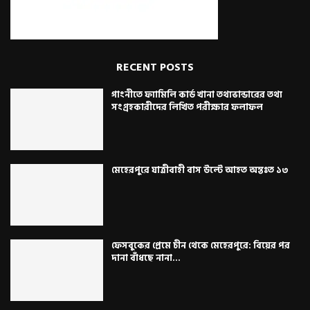
RECENT POSTS
গাংনীতে ফ্যামিলি কার্ড খানা তথ্যভান্ডারের তথ্য
সংগ্রহকারীদের লিখিত পরীক্ষার ফলাফল
মেহেরপুরে যাত্রীবাহী বাস উল্টে আহত অন্তঃত ১৩
ফেসবুকের প্রেমে চীন থেকে মেহেরপুরে: বিয়ের পর
দানা বাঁধছে নানা...