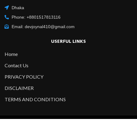
Dhaka
Phone: +8801517813116
Email: devjoynal410@gmail.com
USERFUL LINKS
Home
Contact Us
PRIVACY POLICY
DISCLAIMER
TERMS AND CONDITIONS
Copyright @2021-2022 All Right Reserved – Designed and
Developed by
Developer Joynal