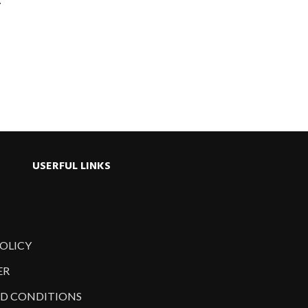
ু
USERFUL LINKS
POLICY
ER
D CONDITIONS