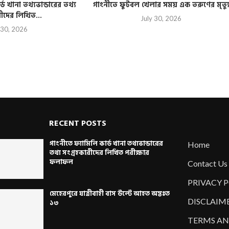
্ড খানা তথ্যভান্ডারের তথ্য
গাংনীতে ফুটবল খেলার সময় এক তরুণের মৃত্য
রীদের লিখিত...
July 30, 2026
 30, 2026
RECENT POSTS
গাংনীতে ফ্যামিলি কার্ড খানা তথ্যভান্ডারের
Home
তথ্য সংগ্রহকারীদের লিখিত পরীক্ষার
ফলাফল
Contact Us
PRIVACY 
মেহেরপুরে যাত্রীবাহী বাস উল্টে আহত অন্তঃত
DISCLAIM
১৩
TERMS AN