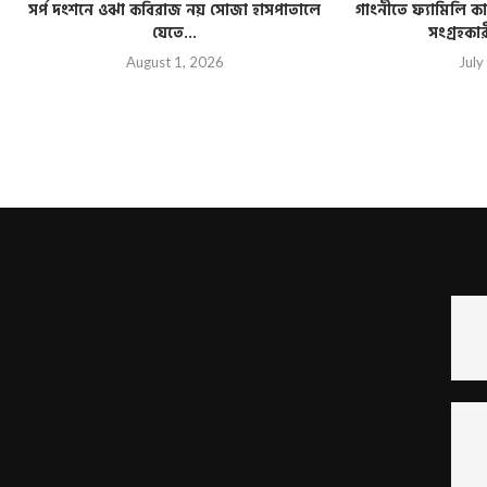
সর্প দংশনে ওঝা কবিরাজ নয় সোজা হাসপাতালে
গাংনীতে ফ্যামিলি কার
যেতে...
সংগ্রহকা
August 1, 2026
July