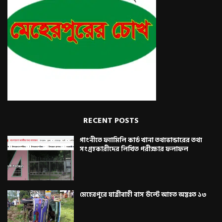
RECENT POSTS
গাংনীতে ফ্যামিলি কার্ড খানা তথ্যভান্ডারের তথ্য
সংগ্রহকারীদের লিখিত পরীক্ষার ফলাফল
মেহেরপুরে যাত্রীবাহী বাস উল্টে আহত অন্তঃত ১৩