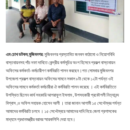
এম চোখ ডটকম,মুজিবনগর:
মুজিবনগর প্রস্তাবিত জনবল কাঠামো ও নিয়োগবিধি
বাস্তবায়নসহ পাঁচ দফা দাবিতে কেন্দ্রীয় কর্মসূচির অংশ হিসেবে প্রকল্প বাস্তবায়ন
অফিসের কর্মকর্তা-কর্মচারীগণ কর্মবিরতি পালন করছেন।গত সোমবার মুজিবনগর
উপজেলা প্রকল্প বাস্তবায়ন অফিসের সামনে সকাল ৮টা থেকে ১২টা পর্যন্ত ওই
অফিসের সামনে কর্মকর্তা কর্মচারীরা ঐ কর্মবিরতি পালন করেছে । এই কর্মবিরতিতে
উপস্থিত ছিলেন কার্য সহকারি আশরাফুল ইসলাম , উপসহকারী প্রকৌশলী নিত্যানন্দ
বিশ্বাস ,ও অফিস সহায়ক হোসেন আলী । তারা জানান আগামী ১৫ সেপ্টেম্বর পর্যন্ত
আমাদের কর্মবিরতি চলবে । ১৫ সেপ্টেম্বরে আমাদের দাবি নিয়ে জেলা প্রশাসকের
মাধ্যমে প্রধানমন্ত্রীর বরাবর স্মারকলিপি দেয়া হবে।