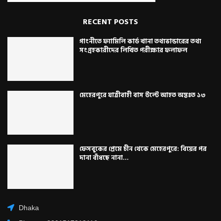
RECENT POSTS
গাংনীতে ফ্যামিলি কার্ড খানা তথ্যভান্ডারের তথ্য
সংগ্রহকারীদের লিখিত পরীক্ষার ফলাফল
মেহেরপুরে যাত্রীবাহী বাস উল্টে আহত অন্তঃত ১৩
ফেসবুকের প্রেমে চীন থেকে মেহেরপুরে: বিয়ের পর
দানা বাঁধছে নানা...
Dhaka