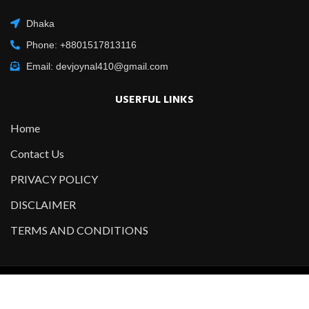
Dhaka
Phone: +8801517813116
Email: devjoynal410@gmail.com
USERFUL LINKS
Home
Contact Us
PRIVACY POLICY
DISCLAIMER
TERMS AND CONDITIONS
Copyright @2021-2022 All Right Reserved – Designed and
Developed by
Developer Joynal