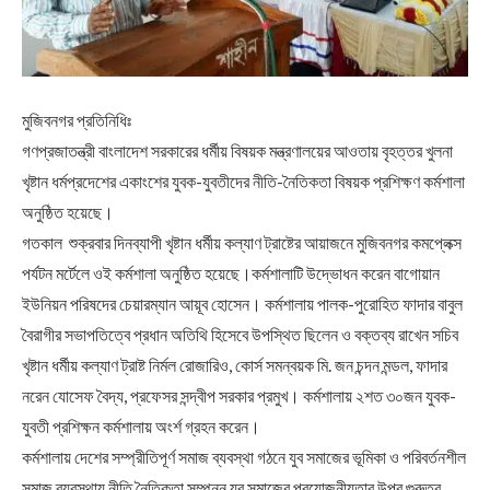
মুজিবনগর প্রতিনিধিঃ
গণপ্রজাতন্ত্রী বাংলাদেশ সরকারের ধর্মীয় বিষয়ক মন্ত্রণালয়ের আওতায় বৃহত্তর খুলনা
খৃষ্টান ধর্মপ্রদেশের একাংশের যুবক-যুবতীদের নীতি-নৈতিকতা বিষয়ক প্রশিক্ষণ কর্মশালা
অনুষ্ঠিত হয়েছে।
গতকাল শুক্রবার দিনব্যাপী খৃষ্টান ধর্মীয় কল্যাণ ট্রাষ্টের আয়াজনে মুজিবনগর কমপ্লেক্স
পর্যটন মর্টেলে ওই কর্মশালা অনুষ্ঠিত হয়েছে।কর্মশালাটি উদ্ভোধন করেন বাগোয়ান
ইউনিয়ন পরিষদের চেয়ারম্যান আয়ূব হোসেন। কর্মশালায় পালক-পুরোহিত ফাদার বাবুল
বৈরাগীর সভাপতিত্বে প্রধান অতিথি হিসেবে উপস্থিত ছিলেন ও বক্তব্য রাখেন সচিব
খৃষ্টান ধর্মীয় কল্যাণ ট্রাষ্ট নির্মল রোজারিও, কোর্স সমন্বয়ক মি. জন চন্দন মন্ডল, ফাদার
নরেন যোসেফ বৈদ্য, প্রফেসর সন্দ্বীপ সরকার প্রমুখ। কর্মশালায় ২শত ৩০জন যুবক-
যুবতী প্রশিক্ষন কর্মশালায় অংর্শ গ্রহন করেন।
কর্মশালায় দেশের সম্প্রীতিপূর্ণ সমাজ ব্যবস্থা গঠনে যুব সমাজের ভূমিকা ও পরিবর্তনশীল
সমাজ ব্যবস্থায় নীতি নৈতিকতা সম্পন্ন যুব সমাজের প্রয়োজনীয়তার উপর গুরুত্ব