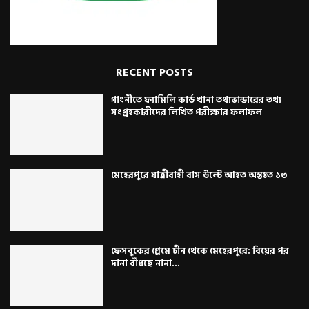
RECENT POSTS
গাংনীতে ফ্যামিলি কার্ড খানা তথ্যভান্ডারের তথ্য
সংগ্রহকারীদের লিখিত পরীক্ষার ফলাফল
মেহেরপুরে যাত্রীবাহী বাস উল্টে আহত অন্তঃত ১৩
ফেসবুকের প্রেমে চীন থেকে মেহেরপুরে: বিয়ের পর
দানা বাঁধছে নানা...