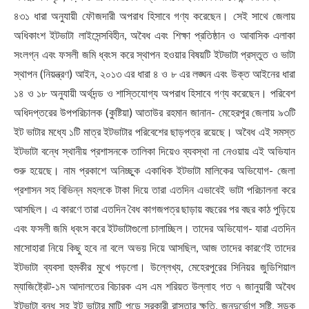
৪৩১ ধারা অনুযায়ী ফৌজদারী অপরাধ হিসাবে গণ্য করেছেন। সেই সাথে জেলায়
অধিকাংশ ইটভাটা লাইসেন্সবিহীন, অবৈধ এবং শিক্ষা প্রতিষ্ঠান ও আবাসিক এলাকা
সংলগ্ন এবং ফসলী জমি ধ্বংস করে স্থাপন হওয়ার বিষয়টি ইটভাটা প্রস্তুত ও ভাটা
স্থাপন (নিয়ন্ত্রণ) আইন, ২০১৩ এর ধারা ৪ ও ৮ এর লঙ্ঘন এবং উক্ত আইনের ধারা
১৪ ও ১৮ অনুযায়ী অর্থদন্ড ও শাস্তিযোগ্য অপরাধ হিসাবে গণ্য করেছেন। পরিবেশ
অধিদপ্তরের উপপরিচালক (কুষ্টিয়া) আতাউর রহমান জানান- মেহেরপুর জেলায় ৯৩টি
ইট ভাটার মধ্যে ১টি মাত্র ইটভাটার পরিবেশের ছাড়পত্র রয়েছে। অবৈধ এই সমস্ত
ইটভাটা বন্ধে স্থানীয় প্রশাসনকে তালিকা দিয়েও ব্যবস্থা না নেওয়ায় এই অভিযান
শুরু হয়েছে। নাম প্রকাশে অনিচ্ছুক একাধিক ইটভাটা মালিকের অভিযোগ- জেলা
প্রশাসন সহ বিভিন্ন মহলকে টাকা দিয়ে তারা এতদিন এভাবেই ভাটা পরিচালনা করে
আসছিল। এ কারণে তারা এতদিন বৈধ কাগজপত্র ছাড়ায় বছরের পর বছর কাঠ পুড়িয়ে
এবং ফসলী জমি ধ্বংস করে ইটভাটাগুলো চালাচ্ছিল। তাদের অভিযোগ- যারা এতদিন
মাসোহারা নিয়ে কিছু হবে না বলে অভয় দিয়ে আসছিল, আজ তাদের কারণেই তাদের
ইটভাটা ব্যবসা হুমকীর মুখে পড়লো। উল্লেখ্য, মেহেরপুরের সিনিয়র জুডিশিয়াল
ম্যাজিষ্ট্রেট-১ম আদালতের বিচারক এস এম শরিয়ত উল্লাহ গত ৭ জানুয়ারী অবৈধ
ইটভাটা বন্ধ সহ ইট ভাটার মাটি পড়ে সরকারী রাস্তার ক্ষতি, জনদুর্ভোগ সৃষ্টি, সড়ক