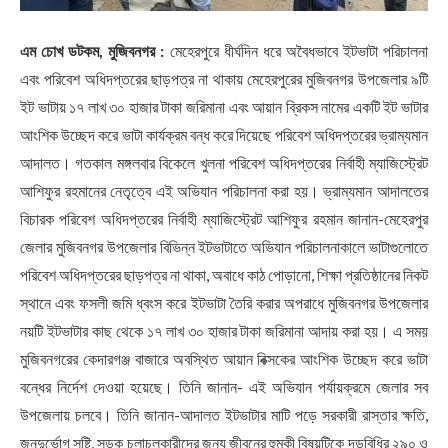
এম চোখ ডটকম, মুজিবনগর :
মেহেরপুরে ধীর্ঘদিন ধরে অবৈধভাবে ইটভাটা পরিচালনা
এবং পরিবেশ অধিদপ্তরের ছাড়পত্র না থাকায় মেহেরপুরের মুজিবনগর উপজেলার ৯টি
ইট ভাটায় ১৭ লাখ ৩০ হাজার টাকা জরিমানা এবং আয়ান ব্রিকস নামের একটি ইট ভাটার
আংশিক উচ্ছেদ করে ভাটা কার্যক্রম বন্ধ করে দিয়েছে পরিবেশ অধিদপ্তরের ভ্রাম্যমান
আদালত। গতকাল মঙ্গলবার বিকেলে খুলনা পরিবেশ অধিদপ্তরের নির্বাহী ম্যাজিস্ট্রেট
আশিফুর রহমানের নেতৃত্বে এই অভিযান পরিচালনা করা হয়। ভ্রাম্যমান আদালতের
বিচারক পরিবেশ অধিদপ্তরের নির্বাহী ম্যাজিস্ট্রেট আশিফুর রহমান জানান-মেহেরপুর
জেলার মুজিবনগর উপজেলার বিভিন্ন ইটভাটাতে অভিযান পরিচালনাকালে ভাটাগুলোতে
পরিবেশ অধিদপ্তরের ছাড়পত্র না থাকা, অবাধে কাঠ পোড়ানো, শিক্ষা প্রতিষ্ঠানের নিকট
স্থানে এবং ফসলী জমি ধ্বংস করে ইটভাটা তৈরি করার অপরাধে মুজিবনগর উপজেলার
নয়টি ইটভাটার কাছ থেকে ১৭ লাখ ৩০ হাজার টাকা জরিমানা আদায় করা হয়। এ সময়
মুজিবনগরের কেদারগঞ্জ বাজারে অবস্থিত আয়ান বিক্সকের আংশিক উচ্ছেদ করে ভাটা
বন্ধের নির্দেশ দেওয়া হয়েছে। তিনি জানান- এই অভিযান পর্যায়ক্রমে জেলার সব
উপজেলায় চলবে। তিনি জানান-আদালত ইটভাটার মাটি পড়ে সরকারী রাস্তার ক্ষতি,
জনদুর্ভোগ সৃষ্টি, সড়ক চলাচলকারীদের জন্য জীবনের হুমকী বিষয়টিকে দন্ডবিধির ২৯০ ও