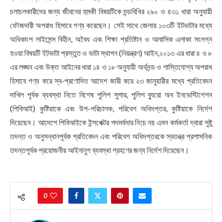
চলাচলকারীদের জন্য জীবনের হুমকী বিষয়টিকে দন্ডবিধির ২৯০ ও ৪৩১ ধারা অনুযায়ী
ফৌজদারী অপরাধ হিসাবে গণ্য করেছেন। সেই সাথে জেলায় ১০৩টি ইটভাটার মধ্যে
অধিকাংশ লাইসেন্স বিহীন, অবৈধ এবং শিক্ষা প্রতিষ্টান ও আবাসিক এলাকা সংলগ্ন
হওয়া বিষয়টি ইটভাটা প্রস্তুত ও ভাটা স্থাপন (নিয়ন্ত্রণ) আইন,২০১৩ এর ধারা ৪ ও ৮
এর লঙ্ঘন এবং উক্ত আইনের ধারা ১৪ ও ১৮ অনুযায়ী অর্থদন্ড ও শাস্তিযোগ্য অপরাধ
হিসাবে গণ্য করে স্ব-প্রণোদিত আদেশ জারী করে ২৩ জানুয়ারীর মধ্যে প্রতিবেদন
দাখিল পূর্বক ব্যবস্থা নিতে বিশেষ পুলিশ সুপার, পুলিশ ব্যুরো অব ইনভেস্টিগেশন
(পিবিআই) কুষ্টিয়াকে এবং উপ-পরিচালক, পরিবেশ অধিদপ্তর, কুষ্টিয়াকে নির্দেশ
দিয়েছেন। আদেশে পিবিআইকে ইন্সপেক্টর পদমর্যদার নিচে নয় এমন কর্মকর্তা দ্বারা সুষ্টু
তদন্ত ও অনুসন্ধানপূর্বক প্রতিবেদন এবং পরিবেশ অধিদপ্তরকে স্বতন্ত্র প্রশাসনিক
তদন্তপূর্বক প্রয়োজনীয় আইনানুগ ব্যবস্থা গ্রহণের জন্য নির্দেশ দিয়েছেন।
0