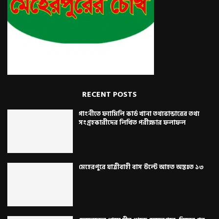
RECENT POSTS
গাংনীতে ফ্যামিলি কার্ড খানা তথ্যভান্ডারের তথ্য
সংগ্রহকারীদের লিখিত পরীক্ষার ফলাফল
মেহেরপুরে যাত্রীবাহী বাস উল্টে আহত অন্তঃত ১৩