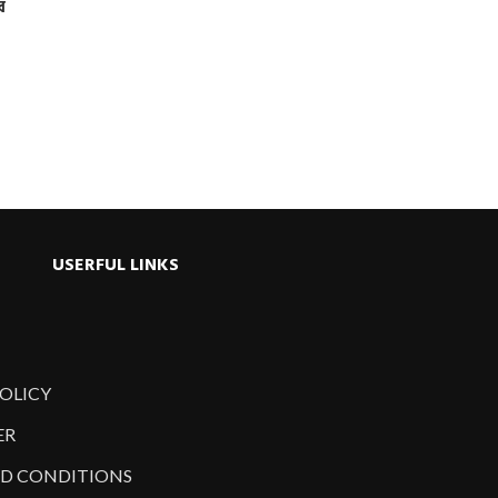
র
USERFUL LINKS
POLICY
ER
D CONDITIONS