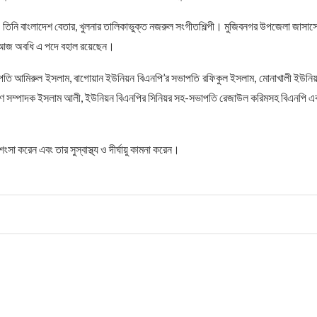
ন। তিনি বাংলাদেশ বেতার, খুলনার তালিকাভুক্ত নজরুল সংগীতশিল্পী। মুজিবনগর উপজেলা জাসাস
ে আজ অবধি এ পদে বহাল রয়েছেন।
পতি আমিরুল ইসলাম, বাগোয়ান ইউনিয়ন বিএনপি’র সভাপতি রফিকুল ইসলাম, মোনাখালী ইউনিয
সাধারণ সম্পাদক ইসলাম আলী, ইউনিয়ন বিএনপির সিনিয়র সহ-সভাপতি রেজাউল করিমসহ বিএনপি এ
সা করেন এবং তার সুস্বাস্থ্য ও দীর্ঘায়ু কামনা করেন।