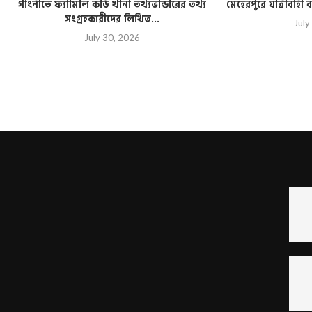
গাংনীতে ফ্যামিলি কার্ড খানা তথ্যভান্ডারের তথ্য
মেহেরপুরে যাত্রীবাহ
সংগ্রহকারীদের লিখিত...
July
July 30, 2026