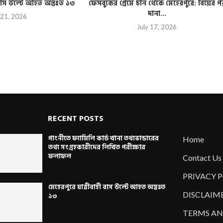
ী বাস উল্টে আহত অন্তঃত ১৩
ফেসবুকের প্রেমে চীন থেকে মেহেরপুরে: বিয়ের প
দানা...
 21, 2026
July 17, 2026
RECENT POSTS
গাংনীতে ফ্যামিলি কার্ড খানা তথ্যভান্ডারের
Home
তথ্য সংগ্রহকারীদের লিখিত পরীক্ষার
ফলাফল
Contact Us
PRIVACY 
মেহেরপুরে যাত্রীবাহী বাস উল্টে আহত অন্তঃত
DISCLAIM
১৩
TERMS AN