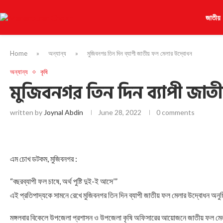
জাতীয়
Home
»
অন্যান্য
»
মুজিবনগর তিন দিন ব্যাপী জাতীয় ফল মেলার উদ্বোধন
অন্যান্য
কৃষি
মুজিবনগর তিন দিন ব্যাপী জাত
written by
Joynal Abdin
June 28, 2022
0 comments
এম চোখ ডটকম, মুজিবনগর :
“বছরব্যাপী ফল চাষে, অর্থ পুষ্টি দুই-ই আসে’”
এই প্রতিপাদ্যকে সামনে রেখে মুজিবনগর তিন দিন ব্যাপী জাতীয় ফল মেলার উদ্বোধন অনুষ্
মঙ্গলবার বিকেলে উপজেলা প্রশাসন ও উপজেলা কৃষি অফিসারের আয়োজনে জাতীয় ফল মেল