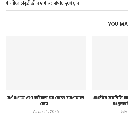
গাংনী‌তে চাকুরীজী‌বি দম্প‌তির বাসায় দুধর্ষ চু‌রি
YOU MAY
সর্প দংশনে ওঝা কবিরাজ নয় সোজা হাসপাতালে
গাংনীতে ফ্যামিলি কার
যেতে...
সংগ্রহকা
August 1, 2026
July