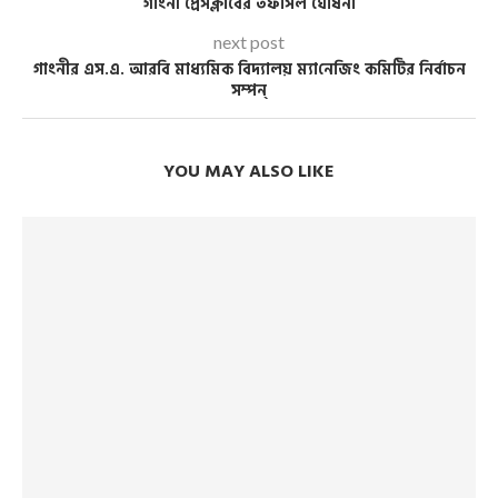
গাংনী প্রেসক্লাবের তফসিল ঘোষনা
next post
গাংনীর এস.এ. আর‌বি মাধ‌্যমিক বিদ‌্যালয় ম‌্যা‌নে‌জিং ক‌মি‌টির নির্বাচন
সম্পন্
YOU MAY ALSO LIKE