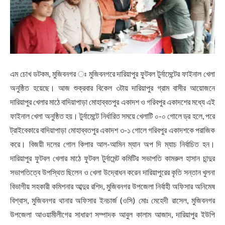
এম চোখ ডটকম, মুজিবনগর ঃ মুজিবনগরে দারিয়াপুর ফুটবল টুর্নামেন্টের ফাইনাল খেলা
অনুষ্ঠিত হয়েছে। আজ শুক্রবার বিকেল ৩টায় দারিয়াপুর গ্রাম বাসীর আয়োজনে
দারিয়াপুর খেলার মাঠে বাদিয়াপাড়া মোহাব্বতপুর একাদশ ও গরিবপুর একাদশের মধ্যে এই
ফাইনাল খেলা অনুষ্ঠিত হয়। টুর্নামেন্টে নির্ধারিত সময়ে খেলাটি ০-০ গোলে ড্র হলে, পরে
ট্রাইবেকারে বাদিয়াপাড়া মোহাব্বতপুর একাদশ ৩-১ গোলে গরিবপুর একাদশকে পরাজিক
করে। বিজয়ী দলের গোল কিপার আল-আমিন ম্যান অপ দি ম্যাচ নির্বাচিত হন।
দারিয়াপুর ফুটবল খেলার মাঠে ফুটবল টুর্নামেন্ট কমিটির সভাপতি কামরুল হাসান চান্দুর
সভাপতিত্বে উপস্থিত ছিলেন ও খেলা উদ্বোধন করেন দারিয়াপুরের কৃতি সন্তান খুলনা
বিভাগীয় সহকারী কমিশনার আব্দুর রশিদ, মুজিবনগর উপজেলা নির্বাহী অফিসার অনিমেষ
বিশ্বাস, মুজিবনগর থানার অফিসার ইনচার্জ (ওসি) মোঃ মেহেদী রাসেল, মুজিবনগর
উপজেলা আওয়ামীলীগের সাধারণ সম্পাদক আবুল কালাম আজাদ, দারিয়াপুর ইউপি