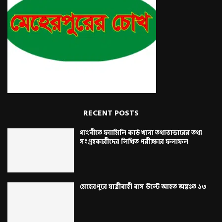
RECENT POSTS
গাংনীতে ফ্যামিলি কার্ড খানা তথ্যভান্ডারের তথ্য
সংগ্রহকারীদের লিখিত পরীক্ষার ফলাফল
মেহেরপুরে যাত্রীবাহী বাস উল্টে আহত অন্তঃত ১৩