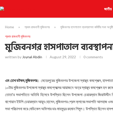
জাতীয়
Home
»
প্রথম রাজধানী মুজিবনগর
»
মুজিবনগর হাসপাতাল ব্যবস্থাপনা কমিটির সভা অনুষ্ঠ
প্রথম রাজধানী মুজিবনগর
মুজিবনগর হাসপাতাল ব্যবস্থাপন
written by
Joynal Abdin
August 29, 2022
0 comments
এম চোখ ডটকম,মুজিবনগর::
মেহেরপুরের মুজিবনগর উপজেলা স্বাস্থ্য কমপ্লেক্স, হাসপা
১০টায় মুজিবনগর উপজেলা স্বাস্থ্য কমপ্লেক্সের আয়াজনে অত্র স্বাস্থ্য কমপ্লেক্স হ
তোতা‘র সভাপতিতে অতিথি হিসেবে উপস্থিত ছিলেন উপজেলা চেয়ারম্যান জিয়াউদ্দীন বিশ্
বাগোয়ান ইউপি চেয়ারম্যান আয়ূব হোসেন, মুজিবনগর প্রেস ক্লাবের সভাপতি আলহাজ ওমর ফ
সভা পরিচালনা করে মেডিকেল অফিসার ডাঃ মাহমুদুর রহমান শিমুল। উপস্থিত ছিলেন হাসপাতাল