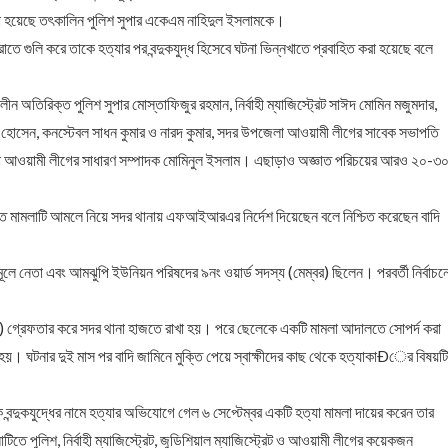
করা হয়েছে তৎকালিন পুলিশ সুপার একেএম নাহিদুল ইসলামকে।
 গুলি করে তাকে হত্যার পর বন্দুকযুদ্ধ হিসেবে ঘটনা ভিন্নখাতে প্রবাহিত করা হয়েছে বলে
 অতিরিক্ত পুলিশ সুপার মোস্তাফিজুর রহমান, নির্বাহী ম্যাজিস্ট্রেট সাঈদ মোমিন মজুমদার,
োসেন, কনস্টেবল সাধন কুমার ও নারদ কুমার, সদর উপজেলা আওয়ামী লীগের সাবেক সভাপতি
জেলা আওয়ামী লীগের সাধারণ সম্পাদক মোমিনুল ইসলাম। এছাড়াও অজ্ঞাত পরিচয়ের আরও ২০-৩
দালত মামলাটি আমলে নিয়ে সদর থানায় এফআইআরএর নির্দেশ দিয়েছেন বলে নিশ্চিত করেছেন বাদি
মূলে নেতা এবং আমঝুপি ইউনিয়ন পরিষদের ৯নং ওয়ার্ড সদস্য (মেম্বর) ছিলেন। পরবর্তী নির্বাচন
দি) গ্রেফতার করে সদর থানা হাজতে রাখা হয়। পরে ছেলেকে একটি মামলা আদালতে সোপর্দ করা
া হয়। ঘটনার দুই মাস পর বাদি জামিনে মুক্তি পেয়ে স্বাক্ষীদের কাছ থেকে হত্যাকাÐের বিষয়টি
ে বন্দুকযুদ্ধের নামে হত্যার অভিযোগে গেল ৬ সেপ্টেম্বর একটি হত্যা মামলা দায়ের করেন তার
 পুলিশ, নির্বাহী ম্যাজিস্ট্রেট, জুডিশিয়াল ম্যাজিস্ট্রেট ও আওয়ামী লীগের কয়েকজন