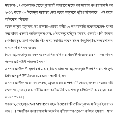
মঙ্গলবার (১৭ সেপ্টেম্বর) মেহেরপুর আমলী আদালতে দায়ের করা মামলায় প্রধান আসামি 
২০১২ সালের ৩০ ডিসেম্বর জামায়াত নেতা আব্দুল জব্বারকে পুলিশ আটক করে। ওই রাতে রাতে
অভিযোগ পরিবারের।
আব্দুল জব্বার হত্যাকাণ্ডের মামলায় এজাহার নামীয় ২৬ জন আসামির মধ্যে রয়েছেন- তৎকালীন
সদর থানার এসআই শরজিদ কুমার ঘোষ, ওসি তদন্ত তরিকুল ইসলাম, এসআই গাজী ইকবাল হ
গোলাম রসুল, জেলা আওয়ামী লীগের সহ সভাপতি আব্দুস সামাদ বাবলু বিশ্বাস, সদর উপ
জনকে আসামি করা হয়েছে।
নিহত আব্দুল জাব্বরের ছেলে আব্দুল মালিতা বাদি হয়ে মামলাটি দায়ের করেছেন। বিজ্ঞ আ
পক্ষের আইনজীবী কামরুল ইসলাম।
মামলার আর্জিতে উল্লেখ করা হয়েছে, নিহত আলহাজ্জ আব্দুল জব্বার ইসলামি ভবাদর্শের তৃণ
তিনি আমঝুপি ইউনিয়নের চেয়ারম্যান প্রার্থী ছিলেন।
মামলার আর্জিতে আরও বলা হয়েছে, আব্দুল জব্বারের পাশাপাশি তার ছেলেকেও (মামলার বা
হলেও আব্দুল জব্বারকে শারীরিক এবং মানসিক নির্যাতন শেষে বুকে পিঠে গুলি করে হত্যা কর
জানতে পারেন।
প্রসঙ্গত, মেহেরপুর জেলা জামায়াতের সহকারি সেক্রেটারি তারিক মুহাম্মদ সাইিফুল ইসলামক
ভাই। এ মামলটিরও প্রধান আসামি তৎকালিন পুলিশ সুপার একেএম নাহিদুল ইসলাম। মামলাটিতে