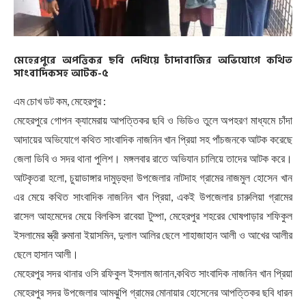
মেহেরপুরে অপত্তিকর ছবি দেখিয়ে চাঁদাবাজির অভিযোগে কথিত
সাংবাদিকসহ আটক-৫
এম চোখ ডট কম, মেহেরপুর :
মেহেরপুরে গোপন ক্যামেরায় আপত্তিকর ছবি ও ভিডিও তুলে অপহরণ মাধ্যমে চাঁদা
আদায়ের অভিযোগে কথিত সাংবাদিক নাজনিন খান প্রিয়া সহ পাঁচজনকে আটক করেছে
জেলা ডিবি ও সদর থানা পুলিশ। মঙ্গলবার রাতে অভিযান চালিয়ে তাদের আটক করে।
আটকৃতরা হলো, চুয়াডাঙ্গার দামুড়হুদা উপজেলার নাটদাহ গ্রামের নাজমুল হোসেন খান
এর মেয়ে কথিত সাংবাদিক নাজনিন খান প্রিয়া, একই উপজেলার চারুলিয়া গ্রামের
রাসেল আহমেদের মেয়ে বিলকিস রাবেয়া টুম্পা, মেহেরপুর শহরের ঘোষপাড়ার শফিকুল
ইসলামের স্ত্রী রুমানা ইয়াসমিন, দুলাল আলির ছেলে শাহাজাহান আলী ও আখের আলীর
ছেলে হাসান আলী।
মেহেরপুর সদর থানার ওসি রফিকুল ইসলাম জানান,কথিত সাংবাদিক নাজনিন খান প্রিয়া
মেহেরপুর সদর উপজেলার আমঝুপি গ্রামের মোনায়ার হোসেনের আপত্তিকর ছবি ধারন