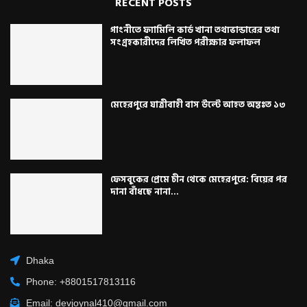
RECENT POSTS
গাংনীতে ফ্যামিলি কার্ড খানা তথ্যভান্ডারের তথ্য
সংগ্রহকারীদের লিখিত পরীক্ষার ফলাফল
মেহেরপুরে যাত্রীবাহী বাস উল্টে আহত অন্তঃত ১৩
ফেসবুকের প্রেমে চীন থেকে মেহেরপুরে: বিয়ের পর
দানা বাঁধছে নানা...
Dhaka
Phone: +8801517813116
Email: devjoynal410@gmail.com