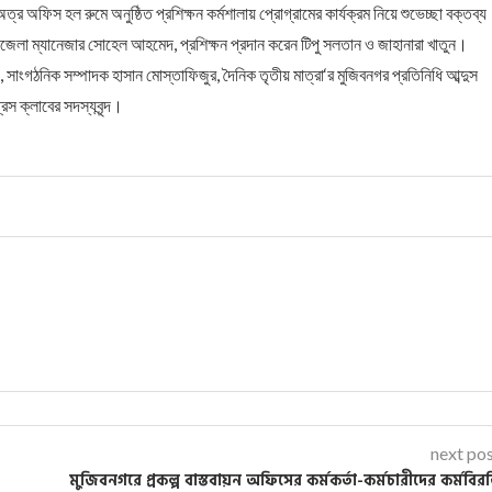
র অফিস হল রুমে অনুষ্ঠিত প্রশিক্ষন কর্মশালায় প্রোগ্রামের কার্যক্রম নিয়ে শুভেচ্ছা বক্তব্য
উপজেলা ম্যানেজার সোহেল আহমেদ, প্রশিক্ষন প্রদান করেন টিপু সলতান ও জাহানারা খাতুন।
ংগঠনিক সম্পাদক হাসান মোস্তাফিজুর, দৈনিক তৃতীয় মাত্রা‘র মুজিবনগর প্রতিনিধি আব্দুস
েস ক্লাবের সদস্যবৃন্দ।
next po
মুজিবনগরে প্রকল্প বাস্তবায়ন অফিসের কর্মকর্তা-কর্মচারীদের কর্মবির