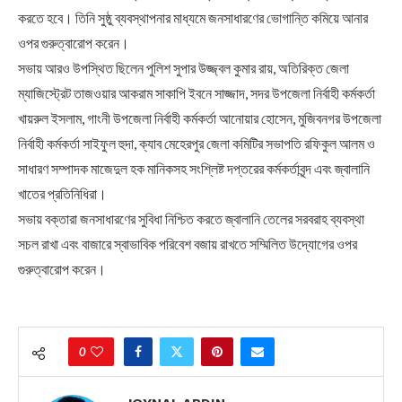
করতে হবে। তিনি সুষ্ঠু ব্যবস্থাপনার মাধ্যমে জনসাধারণের ভোগান্তি কমিয়ে আনার
ওপর গুরুত্বারোপ করেন।
সভায় আরও উপস্থিত ছিলেন পুলিশ সুপার উজ্জ্বল কুমার রায়, অতিরিক্ত জেলা
ম্যাজিস্ট্রেট তাজওয়ার আকরাম সাকাপি ইবনে সাজ্জাদ, সদর উপজেলা নির্বাহী কর্মকর্তা
খায়রুল ইসলাম, গাংনী উপজেলা নির্বাহী কর্মকর্তা আনোয়ার হোসেন, মুজিবনগর উপজেলা
নির্বাহী কর্মকর্তা সাইফুল হুদা, ক্যাব মেহেরপুর জেলা কমিটির সভাপতি রফিকুল আলম ও
সাধারণ সম্পাদক মাজেদুল হক মানিকসহ সংশ্লিষ্ট দপ্তরের কর্মকর্তাবৃন্দ এবং জ্বালানি
খাতের প্রতিনিধিরা।
সভায় বক্তারা জনসাধারণের সুবিধা নিশ্চিত করতে জ্বালানি তেলের সরবরাহ ব্যবস্থা
সচল রাখা এবং বাজারে স্বাভাবিক পরিবেশ বজায় রাখতে সম্মিলিত উদ্যোগের ওপর
গুরুত্বারোপ করেন।
0