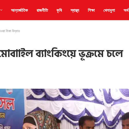
আন্তর্জাতিক
রাজনীতি
কৃষি
স্বাস্থ্য
শিক্ষা
খেলাধুলা
অর্থ
াওয়া টাকা উদ্ধার
োবাাইল ব্যাংকিংয়ে ভূক্রমে চলে