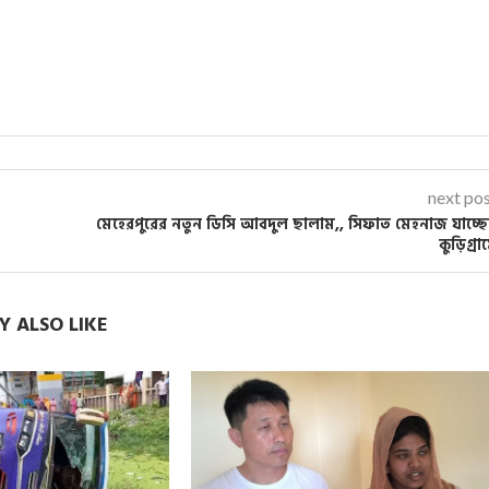
next po
মেহেরপুরের নতুন ডিসি আবদুল ছালাম,, সিফাত মেহনাজ যাচ্ছ
কুড়িগ্রা
 ALSO LIKE