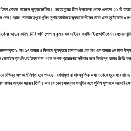
য়া টাকা ফেরত পাচ্ছেন ভূক্তভোগীরা। মেহেরপুরের তিন উপজেলা থেকে একশো ২২ টি হারা
ন সেল। আজ সোমবার দুপুরে পুলিশ সুপার কার্যালয়ে ভূক্তভোগীদের হাতে এসব মুঠোফোন ও ন
ার্কেল) আব্দুল করিম, ডিবি ওসি গোপাল কুমার সহ সাইবার ক্রাইম ইনভেস্টিগেশন সেলের পুল
 আত্মসাৎকৃত ৯ লাখ ১৭ হাজার ও বিকাশে ভূলক্রমে চলে যাওয়া এক লাখ এক হাজার ৩শ টাকা উদ্ধ
বাইল ব্যাংকিংয়ে টাকা চলে গেলে অথবা প্রতারণার স্বীকার হলে নিকটস্থ থানায় জিডি কর
 বিভিন্ন অপকর্মে লিপ্ত হয়ে পড়ছে। খেলাধুলা বা সাংস্কৃতিক অঙ্গনে থেকে দূরে সরে যাচ্ছ
াল রাখার আহ্বান জানান তিনি। আর যে কোন সমস্যার সম্মুখিন হলে পুলিশ সুপারকে সরাসরি ফ