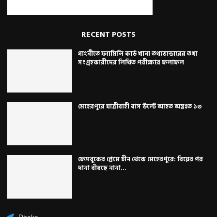
RECENT POSTS
গাংনীতে ফ্যামিলি কার্ড খানা তথ্যভান্ডারের তথ্য
সংগ্রহকারীদের লিখিত পরীক্ষার ফলাফল
মেহেরপুরে যাত্রীবাহী বাস উল্টে আহত অন্তঃত ১৩
ফেসবুকের প্রেমে চীন থেকে মেহেরপুরে: বিয়ের পর
দানা বাঁধছে নানা...
Dhaka