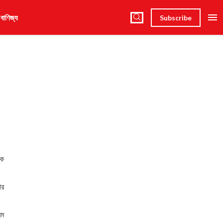
 বাণিজ্য
Subscribe
কে
ার
রম