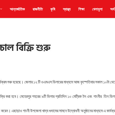
আন্তর্জাতিক
রাজনীতি
কৃষি
স্বাস্থ্য
শিক্ষা
খেলাধুলা
অর্থ
াল বিক্রি শুরু
কার্যক্রম শুরু হয়েছে। জেলার ১২ টি ওএমএস ডিলারের মাধ্যমে আজ বৃহস্পতিবার সকাল ১০টা থে
বিক্রি করা হবে। মেহেরপুর শহরের ৯টি ডিলার প্রতিদিন ১০ মেট্রিক টন এবং গাংনীর তিন ডিল
করেন। এছাড়াও গাংনী উপজেলা খাদ্য গুদামের সামনে উদ্বোধনী অনুষ্ঠানের মাধ্যমে এ কার্যক্