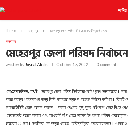
জাতীয়
Home
»
অন্যান্য
»
মেহেরপুর জেলা পরিষদ নির্বাচনের ভোট গ্রহণ চল‌ছে
অন্যান্য
মেহেরপুর জেলা পরিষদ নির্বাচন
written by
Joynal Abdin
October 17, 2022
0 comments
এম চোখ ডট কম, গাংনী
: মেহেরপুর জেলা পরিষদ নির্বাচনের ভোট গ্রহণ শুরু হয়েছে। আজ সক
করার লক্ষ্যে পর্যবেক্ষণের জন্য সিসি ক্যামেরা স্থাপন করেছে নির্বাচন কমিশন। তিনটি
জনপ্রতিনিধি ভোট প্রদান করবেন। সকাল থে‌কেই সুষ্ঠু সুন্দর প‌রি‌বে‌শে ভোট দি‌তে পে‌
এডভোকেট আব্দুস সালাম এবং আওয়ামী লীগ নেতা সাবেক উপজেলা পরিষদ চেয়ারম্যান গোলা
রয়েছেন ১১ জন। সংরক্ষিত এক নম্বর ওয়ার্ডে প্রতিদ্বন্দ্বিতা করছেন চারজন। এছাড়াও সংরক্ষ