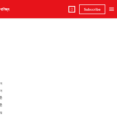
 বাণিজ্য
Subscribe
চন
জন
থী
থী
য়