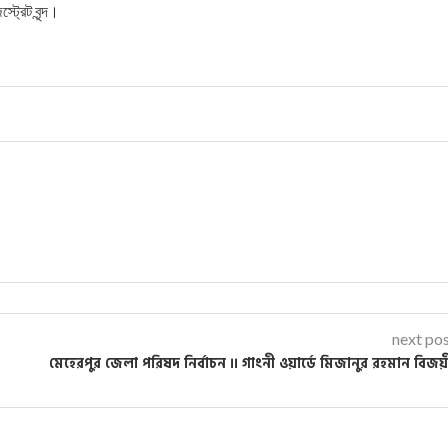
ট্রেট বৃন্দ।
next po
মেহেরপুর জেলা পরিষদ নির্বাচন ।। গাংনী ওয়ার্ডে মিজানুর রহমান বিজ