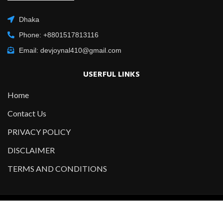
Dhaka
Phone: +8801517813116
Email: devjoynal410@gmail.com
USERFUL LINKS
Home
Contact Us
PRIVACY POLICY
DISCLAIMER
TERMS AND CONDITIONS
Copyright @2021-2022 All Right Reserved – Designed and
Developed by
Developer Joynal