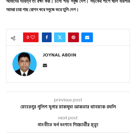
আমাদের দায়িত্ব তা রক্ষা করা। চলো গড়ি সবুজ দেশ। সড়কের পাশে খালি যায়গায়
আমরা চারা গাছ রোপন করে সবুজে ভরে তুলি দেশ।
0
JOYNAL ABDIN
previous post
মেহেরপুর পুলিশ সুপার মাকসুদা আকতার খানমকে বদলি
next post
গাংনীতে সর্প দংশনে শিক্ষার্থীর মৃত্যু