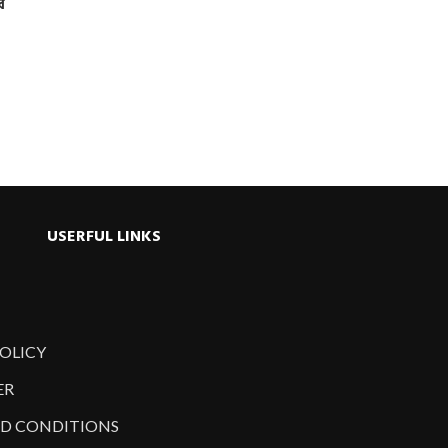
র
USERFUL LINKS
POLICY
ER
D CONDITIONS