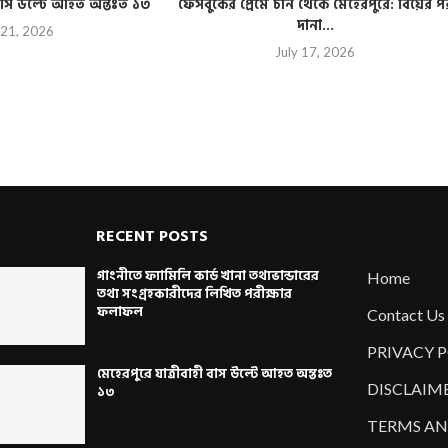
ী বাস উল্টে আহত অন্তঃত ১৩
ফেসবুকের প্রেমে চীন থেকে মেহেরপুরে: বিয়ের প
দানা...
 21, 2026
July 17, 2026
RECENT POSTS
গাংনীতে ফ্যামিলি কার্ড খানা তথ্যভান্ডারের
Home
তথ্য সংগ্রহকারীদের লিখিত পরীক্ষার
ফলাফল
Contact Us
PRIVACY 
মেহেরপুরে যাত্রীবাহী বাস উল্টে আহত অন্তঃত
DISCLAIM
১৩
TERMS AN