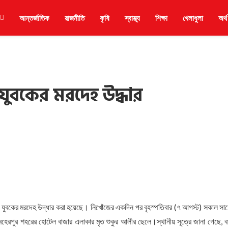
আন্তর্জাতিক
রাজনীতি
কৃষি
স্বাস্থ্য
শিক্ষা
খেলাধুলা
অর্থ
যুবকের মরদেহ উদ্ধার
 যুবকের মরদেহ উদ্ধার করা হয়েছে। নিখোঁজের একদিন পর বৃহস্পতিবার (৭ আগস্ট) সকাল সা
েহেরপুর শহরের হোটেল বাজার এলাকার মৃত শুকুর আলীর ছেলে।স্থানীয় সূত্রে জানা গেছে, বা