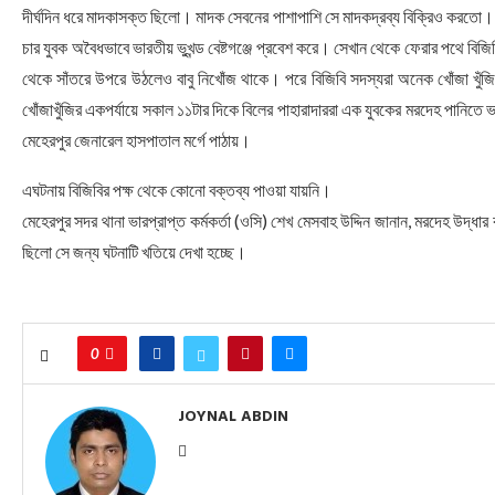
দীর্ঘদিন ধরে মাদকাসক্ত ছিলো। মাদক সেবনের পাশাপাশি সে মাদকদ্রব্য বিক্রিও করতো। 
চার যুবক অবৈধভাবে ভারতীয় ভুখন্ড বেষ্টগঞ্জে প্রবেশ করে। সেখান থেকে ফেরার পথে ব
থেকে সাঁতরে উপরে উঠলেও বাবু নিখোঁজ থাকে। পরে বিজিবি সদস্যরা অনেক খোঁজা খুঁজি
খোঁজাখুঁজির একপর্যায়ে সকাল ১১টার দিকে বিলের পাহারাদাররা এক যুবকের মরদেহ পানিত
মেহেরপুর জেনারেল হাসপাতাল মর্গে পাঠায়।
এঘটনায় বিজিবির পক্ষ থেকে কোনো বক্তব্য পাওয়া যায়নি।
মেহেরপুর সদর থানা ভারপ্রাপ্ত কর্মকর্তা (ওসি) শেখ মেসবাহ উদ্দিন জানান, মরদেহ উদ্
ছিলো সে জন্য ঘটনাটি খতিয়ে দেখা হচ্ছে।
0
JOYNAL ABDIN