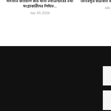
গাংনীতে ফ্যামিলি কার্ড খানা তথ্যভান্ডারের তথ্য
মেহেরপুরে যাত্রীবাহ
সংগ্রহকারীদের লিখিত...
July
July 30, 2026