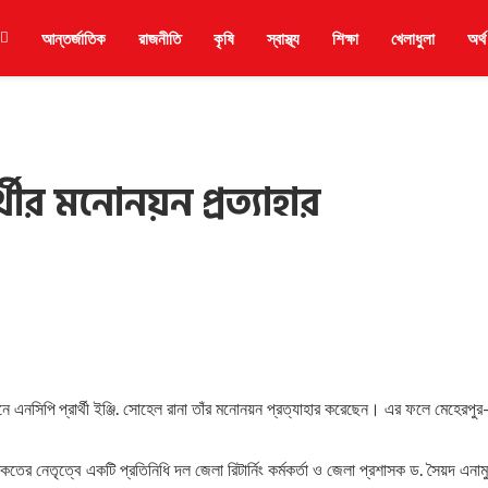
আন্তর্জাতিক
রাজনীতি
কৃষি
স্বাস্থ্য
শিক্ষা
খেলাধুলা
অর্থ
থীর মনোনয়ন প্রত্যাহার
 এনসিপি প্রার্থী ইঞ্জি. সোহেল রানা তাঁর মনোনয়ন প্রত্যাহার করেছেন। এর ফলে মেহেরপুর
কতের নেতৃত্বে একটি প্রতিনিধি দল জেলা রিটার্নিং কর্মকর্তা ও জেলা প্রশাসক ড. সৈয়দ এনাম