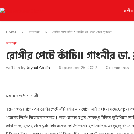
জাতীয়
Home
»
অন্যান্য
»
রোগীর পেটে কাঁচি!! গাংনীর ডা. রাজা জেল হাজতে
অন্যান্য
রোগীর পেটে কাঁচি!! গাংনীর ডা
written by
Joynal Abdin
September 25, 2022
0 comments
এম চোখ ডটকম, গাংনী :
বাচেনা খাতুন নামের এক রোগির পেটে কাঁচি রাখার অভিযোগে আনীত মামলায় মেহেরপুরের গাংনী
পাঠানোর নির্দেশ দিয়েছেন আদালত। আজ রোববার দুপুরে মেহেরপুর সিনিয়র জুডিশিয়াল ম্যাজি
জানা গেছে, ২০০২ সালে চুয়াডাঙ্গার আলমডাঙ্গা উপজেলার হাপানিয়া গ্রামের গৃহবধু বাচে
চিকিৎসক মিজানুর রহমান। তার সহকারী হিসেবে ছিলেন ডা. পারভিয়াস হোসেন রাজা ও অ্য