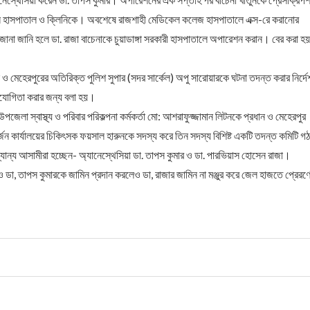
িন্ন হাসপাতাল ও ক্লিনিকে। অবশেষে রাজশাহী মেডিকেল কলেজ হাসপাতালে এক্স-রে করানোর
ানা জানি হলে ডা. রাজা বাচেনাকে চুয়াডাঙ্গা সরকারী হাসপাতালে অপারেশন করান। বের করা হয়
 ও মেহেরপুরের অতিরিক্ত পুলিশ সুপার (সদর সার্কেল) অপু সারোয়ারকে ঘটনা তদন্ত করার নির্দে
সহযোগিতা করার জন্য বলা হয়।
পজেলা স্বাস্থ্য ও পরিবার পরিকল্পনা কর্মকর্তা মো: আশরাফুজ্জামান লিটনকে প্রধান ও মেহেরপুর
র্জন কার্যালয়ের চিকিৎসক ফয়সাল হারুনকে সদস্য করে তিন সদস্য বিশিষ্ট একটি তদন্ত কমিটি গ
ন্য আসামীরা হচ্ছেন- অ্যানেস্থেসিয়া ডা. তাপস কুমার ও ডা. পারভিয়াস হোসেন রাজা।
া, তাপস কুমারকে জামিন প্রদান করলেও ডা, রাজার জামিন না মঞ্জুর করে জেল হাজতে প্রেরণ