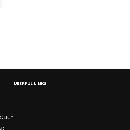
ু
USERFUL LINKS
POLICY
ER