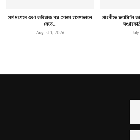
সর্প দংশনে ওঝা কবিরাজ নয় সোজা হাসপাতালে
গাংনীতে ফ্যামিলি কার
যেতে...
সংগ্রহকা
August 1, 2026
July