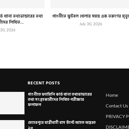
্ড খানা তথ্যভান্ডারের তথ্য
গাংনীতে ফুটবল খেলার সময় এক তরুণের মৃত্য
রীদের লিখিত...
July 30, 2026
 30, 2026
RECENT POSTS
গাংনীতে ফ্যামিলি কার্ড খানা তথ্যভান্ডারের
Home
তথ্য সংগ্রহকারীদের লিখিত পরীক্ষার
ফলাফল
Contact Us
PRIVACY 
মেহেরপুরে যাত্রীবাহী বাস উল্টে আহত অন্তঃত
DISCLAIM
১৩