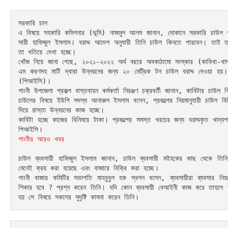
সরকারি চাল 

এ বিষয়ে সহকারি কমিশনার (ভূমি) নাজমুল আলম জানান, দোকানে সরকারি চাউল পা
সায়ী হাফিজুল ইসলাম। বরাদ্দ আদেশ অনুযায়ী তিনি চাউল কিনতে পারবেন। তাই 
তা খতিয়ে দেখা হচ্ছে। 

খোঁজ নিয়ে জানা গেছে, ২০২১-২০২২ অর্থ বছরে অবকাঠামো সংস্কার (কাবিখা-খাদ্যশ
এম করণসহ মাটি দ্বারা উন্নয়নের জন্য ২০ মেট্রিক টন চাউল বরাদ্দ দেওয়া হয়। 
(পিআইসি)। 

গাংনী উপজেলা প্রকল্প বাস্তবায়ন কর্মকর্তা নিরঞ্জণ চক্রবর্তী জানান, কাবিটার চাউল 
চাউলের বিষয়ে ইউপি সদস্য আনারুল ইসলাম বলেন, প্রকল্পের নিয়মানুযায়ী চাউল বি
দিয়ে রাস্তা উন্নয়নের কাজ হচ্ছে। 

কাবিটা হচ্ছে কাজের বিনিময়ে টাকা। প্রকল্পের সমস্ত খরচের জন্য বরাদ্দকৃত খাদ
গাংনীর আরও খবর
চাউল ব্যবসায়ী হাফিজুল ইসলাম জানান, চাউল ব্যবসায়ী মইহকের কাছ থেকে তিন
মেনেই ক্রয় করা হয়েছে এবং বাজারে বিক্রি করা হচ্ছে। 

গাংনী বাজার কমিটির সভাপতি মাহবুবুল হক স্বপন বলেন, ব্যবসায়ীরা ব্যবসার নি
শিকার হবে ? প্রশ্ন করেন তিনি। যদি কোন ব্যবসায়ী বেআইনী কাজ করে তাহলে তা
হয় সে বিষয়ে সকলের সুদৃষ্টি কামনা করেন তিনি।