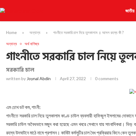
জাতীয়
Home
»
অন্যান্য
»
গাংনীতে সরকারি চাল নিয়ে তুলকালাম ॥ আসল রহস্য কী ?
অন্যান্য
অর্থ বাণিজ্য
গাংনীতে সরকারি চাল নিয়ে তু
সরকারি চাল
written by
Joynal Abdin
April 27, 2022
0 comments
এম চোখ ডট কম, গাংনী:
গাংনীতে সরকারি চাল নিয়ে তুলকালাম কাণ্ড চাউল ব্যবসায়ী হাফিজুল ইসলামের দোকানে
সরকারি চাউল অবৈধভাবে মজুদ করা হয়েছে এমন খবরে সেখানে যায় সাংবাদিকরা। ভিড় বাড়
রহস্য উদঘাটনে মাঠে নামে প্রশাসন। কাবিটা কর্মসুচীর চাল বৈধ প্রক্রিয়ায় কিনে কেন তুলক