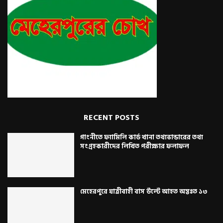
RECENT POSTS
গাংনীতে ফ্যামিলি কার্ড খানা তথ্যভান্ডারের তথ্য
সংগ্রহকারীদের লিখিত পরীক্ষার ফলাফল
মেহেরপুরে যাত্রীবাহী বাস উল্টে আহত অন্তঃত ১৩