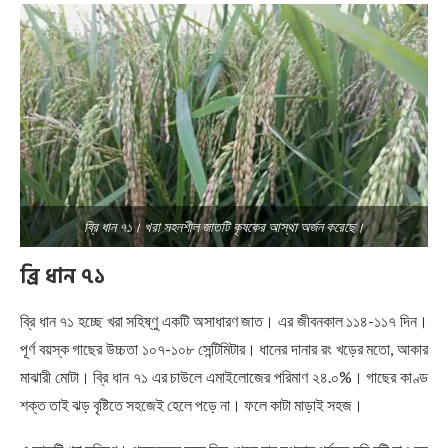
ব্রি ধান ৭১। খরা সহনশীল জাতটি কৃষকের আস্থা অর্জন করেছে।
ব্রি
ধান
৭১
ব্রি ধান ৭১ হচ্ছে খরা সহিষ্ণু একটি অসাধারণ জাত। এর জীবনকাল ১১৪-১১৭ দিন।
পূর্ণ বয়স্ক গাছের উচ্চতা ১০৭-১০৮ সেন্টিমিটার। ধানের দানার রং খড়ের মতো, আকার
মাঝারী মোটা। ব্রি ধান ৭১ এর চাউলে এমাইলোজের পরিমাণ ২৪.০%। গাছের কাণ্ড
শক্ত তাই ঝড় বৃষ্টিতে সহজেই হেলে পড়ে না। ফলে কাটা মাড়াই সহজ।