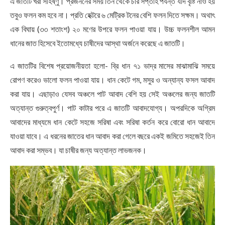
এ জাতটি খরা সহিষ্ণু। প্রজননের সময় তিন থেকে চার সপ্তাহ পর্যন্ত যদি বৃষ্টি নাও হয়
তবুও ফলন কম হবে না। প্রতি হেক্টরে ৬ মেট্রিক টনের বেশি ফলন দিতে সক্ষম। অথাৎ
এক বিঘায় (৩৩ শতাংশ) ২০ মণের উপরে ফলন পাওয়া যায়। উচ্চ ফলনশীল আমন
ধানের জাত হিসেবে ইতোমধ্যে চাষীদের আস্থা অর্জনে করেছে এ জাতটি।
এ জাতটির বিশেষ প্রয়োজনীয়তা হলো- ব্রি ধান ৭১ ভাদ্র মাসের মাঝামাঝি সময়ে
রোপণ করেও ভালো ফলন পাওয়া যায়। ধান কেটে গম, মসুর ও অন্যান্য ফসল আবাদ
করা যায়। এছাড়াও যেসব অঞ্চলে পাট আবাদ বেশি হয় সেই অঞ্চলের জন্য জাতটি
অত্যান্ত গুরুত্বপুর্ণ। পাট কাটার পরে এ জাতটি আবাদযোগ্য। অপরদিকে অগ্রিম
আবাদের মাধ্যমে ধান কেটে সহজে সরিষা এবং সরিষা কর্তন করে বোরো ধান আবাদে
যাওয়া যাবে। এ ধরনের জাতের ধান আবাদ করা গেলে বছরে একই জমিতে সহজেই তিন
আবাদ করা সম্ভব। যা চাষীর জন্য অত্যান্ত লাভজনক।