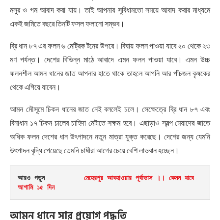
মসুর ও গম আবাদ করা যায়। তাই আপনার সুবিধামতো সময়ে আবাদ করার মাধ্যমে
একই জমিতে বছরে তিনটি ফসল ফলানো সম্ভব।
ব্রি ধান ৮৭ এর ফলন ৬ মেট্রিক টনের উপরে। বিঘায় ফলন পাওয়া যাবে ২০ থেকে ২৩
মণ পর্যন্ত। দেশের বিভিন্ন মাঠে আবাদে এমন ফলন পাওয়া যাবে। এমন উচ্চ
ফলনশীল আমন ধানের জাত আপনার হাতে থাকে তাহলে আপনি আর পাঁচজন কৃষকের
থেকে এগিয়ে যাবেন।
আমন মৌসূমে চিকন ধানের জাত নেই বললেই চলে। সেক্ষেত্রে ব্রি ধান ৮৭ এবং
বিনাধান ১৭ চিকন চালের চাহিদা মেটাতে সক্ষম হবে। এছাড়াও স্বল্প মেয়াদের জাতে
অধিক ফলন দেশের ধান উৎপাদনে নতুন মাত্রা যুক্ত করেছে। দেশের জন্য যেমনি
উৎপাদন বৃদ্ধি পেয়েছে তেমনি চাষীরা আগের চেয়ে বেশি লাভবান হচ্ছেন।
আরও পড়ুন          
মেহেরপুর আবহাওয়ার পূর্বাভাস ।। কেমন যাবে 
আগামি ১৫ দিন
আমন
ধানে
সার
প্রয়োগ
পদ্ধতি