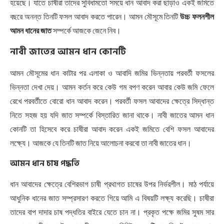
হয়েছে। যাতে চাষীরা তাদের সুবিধামতো সময়ে ধান আবাদ করা ছাড়াও একই জমিতে
বছরে অনন্ত তিনটি ফসল আবাদ করতে পারেন। আমন মৌসূমে তিনটি
উচ্চ ফলনশীল
আমন ধানের জাত
সম্পর্কে আজকে জেনে নিব।
নাবী
জাতের
আমন
ধান
কোনটি
আমন মৌসূমের ধান কাটার পর এলাকা ও আবাদি জমির ভিন্নতায় পরবর্তী ফসলের
ভিন্নতা দেখা দেয়। আমন কর্তন করে কেউ গম বপণ করেন আবার কেউ জমি ফেলে
রেখে পরবর্তীতে বোরো ধান আবাদ করেন। পরবর্তী ফসল আবাদের ক্ষেত্রে সিদ্ধান্ত
নিতে সহজ হয় যদি জাত সম্পর্কে বিস্তারিত জানা থাকে। নাবী জাতের আমন ধান
কোনটি তা হিসেবে করে চাষীরা আবাদ করেন একই জমিতে বেশি ফসল আবাদের
লক্ষ্যে। আজকে যে তিনটি জাত নিয়ে আলোচনা করবো তা নাবী জাতের ধান।
আমন ধান চাষ পদ্ধতি
ধান আবাদের ক্ষেত্রে বেশিরভাগ চাষী প্রথাগত চাষের উপর নির্ভরশীল। মাঠ পর্যায়ে
আধুনিক ধানের জাত সম্প্রসারণ করতে গিয়ে আমি এ বিষয়টি লক্ষ্য করেছি। চাষীরা
তাদের বাপ দাদার চাষ পদ্ধতির বাইরে যেতে চান না। প্রকৃত পক্ষে জমির সুষম সার