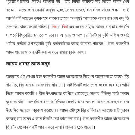
প্রয়োগে চাষীরা মোটেও আগ্রহী নয়। তার নিদিষ্ট কয়েকটি সার দিয়েই আবাদ শেষ
করেন। এতে জমি যেমনি অনুর্বর হচ্ছে তেমন বাড়ছে রাসায়নিক সারের খরচ। তাই
আপনি যদি সচেতন কৃষক হয়ে থাকেন তাহলে অবশ্যই আপনাকে আদন ধান চাষ পদ্ধতি
সম্পর্কে খোঁজ নেওয়া উচিত।
ব্রি
ও
বিনা
এর ওয়েব সাইটে আমন ধান চাষ পদ্ধতি
সম্পর্কে বিস্তারিত জানতে পারবেন। এ ছাড়াও আপনার নিকটস্থ কৃষি অফিস ও মাঠ
পর্যায়ে কর্মরত উপসহকারি কৃষি কর্মকর্তাদের কাছে জানতে পারবেন। উচ্চ ফলনশীল
আমন ধানের জাত বাছাই করা আবাদে নামার প্রথম কাজ।
আমন
ধানের
জাত
সমূহ
আজকের এই লেখায় উচ্চ ফলনশীল আমন ধানের জাত নিয়ে যে আলোচনা তা হচ্ছে- ব্রি
ধান ৭১, ব্রি ধান ৮৭ এবং বিনা ধান ১৭। এই তিনটি জাত গেল কয়েক বছর ধরে আমি
নিজে আবাদ করেছি। বীজ উৎপাদনের তাগিদে মেহেরপুর জেলার বিভিন্ন মাঠে আবাদ
ঘুরে দেখেছি। অপরদিকে দেশের বিভিন্ন জেলায় এ জাতগুলো আবাদ করেছেন তারাও
উচ্ছসিত সন্তোষ প্রকাশ করেছেন। আমন মৌসূমে ব্রি ও বিনা যে জাতগুলো উদ্ভাবন
করেছে তার মধ্যে এ জাত তিনটি সেরা জাত বলা যায়। উচ্চ ফলনশীল আমন ধানের জাত
‍তিনটির যেকোন একটি আবাদ করে আপনি লাভবান হতে পারেন।