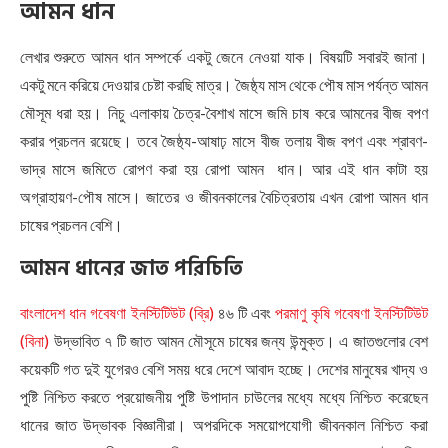
আমন
ধান
লেখার শুরুতে আমন ধান সম্পর্কে একটু জেনে নেওয়া যাক। বিষয়টি সবারই জানা।
একটু মনে করিয়ে দেওয়ার চেষ্টা করছি মাত্র। জৈষ্ঠ্য মাস থেকে পৌষ মাস পর্যন্ত আমন
মৌসূম ধরা হয়। নিচু এলাকায় চৈত্র-বৈশাখ মাসে জমি চাষ করে আমনের বীজ বপণ
করার প্রচলন রয়েছে। তবে জৈষ্ঠ্য-আষাঢ় মাসে বীজ তলায় বীজ বপণ এবং শ্রাবণ-
ভাদ্র মাসে জমিতে রোপণ করা হয় রোপা আমন ধান। আর এই ধান কাটা হয়
অগ্রাহায়ণ-পৌষ মাসে। জাতের ও জীবনকালের বৈচিত্রতায় এখন রোপা আমন ধান
চাষের প্রচলন বেশি।
আমন
ধানের
জাত
পরিচিতি
বাংলাদেশ ধান গবেষণা ইনস্টিটিউট (ব্রি)
৪৬ টি এবং
পরমাণু কৃষি গবেষণা ইনস্টিটিউট
(বিনা)
উদ্ভাবিত ৭ টি জাত আমন মৌসূমে চাষের জন্য উন্মুক্ত। এ জাতগুলোর বেশ
কয়েকটি গত দুই যুগেরও বেশি সময় ধরে দেশে আবাদ হচ্ছে। দেশের মানুষের খাদ্য ও
পুষ্টি নিশ্চিত করতে প্রয়োজনীয় পুষ্টি উপাদান চাউলের মধ্যে মধ্যে নিশ্চিত করেছেন
ধানের জাত উদ্ভাবক বিজ্ঞানীরা। অপরদিকে সময়োপযোগী জীবনকাল নিশ্চিত করা